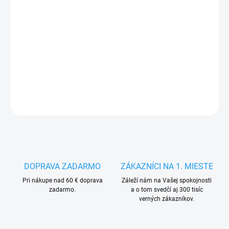
MÔŽEME
DORUČIŤ DO:
12.8.2026
−
+
Pridať do košíka
DETAILNÉ INFORMÁCIE
OPÝTAŤ SA
STRÁŽIŤ
DOPRAVA ZADARMO
ZÁKAZNÍCI NA 1. MIESTE
Pri nákupe nad 60 € doprava
Záleží nám na Vašej spokojnosti
zadarmo.
a o tom svedčí aj 300 tisíc
verných zákazníkov.