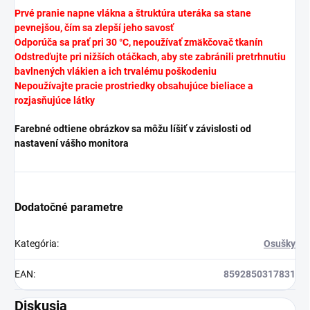
Prvé pranie napne vlákna a štruktúra uteráka sa stane
pevnejšou, čím sa zlepší jeho savosť
Odporúča sa prať pri 30 °C, nepoužívať zmäkčovač tkanín
Odstreďujte pri nižších otáčkach, aby ste zabránili pretrhnutiu
bavlnených vlákien a ich trvalému poškodeniu
Nepoužívajte pracie prostriedky obsahujúce bieliace a
rozjasňujúce látky
Farebné odtiene obrázkov sa môžu líšiť v závislosti od
nastavení vášho monitora
Dodatočné parametre
Kategória
:
Osušky
EAN
:
8592850317831
Diskusia