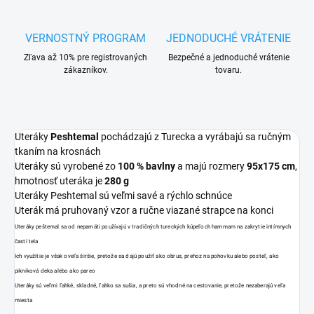
VERNOSTNÝ PROGRAM
JEDNODUCHÉ VRÁTENIE
Zľava až 10% pre registrovaných
Bezpečné a jednoduché vrátenie
zákazníkov.
tovaru.
Uteráky
Peshtemal
pochádzajú z Turecka a vyrábajú sa ručným
tkaním na krosnách
Uteráky sú vyrobené zo
100 % bavlny
a majú rozmery
95x175 cm
,
hmotnosť uteráka je
280 g
Uteráky Peshtemal sú veľmi savé a rýchlo schnúce
Uterák má pruhovaný vzor a ručne viazané strapce na konci
Uteráky peštemal sa od nepamäti používajú v tradičných tureckých kúpeľoch hammam na zakrytie intímnych
častí tela
Ich využitie je však oveľa širšie, pretože sa dajú použiť ako obrus, prehoz na pohovku alebo posteľ, ako
pikniková deka alebo ako pareo
Uteráky sú veľmi ľahké, skladné, ľahko sa sušia, a preto sú vhodné na cestovanie, pretože nezaberajú veľa
miesta