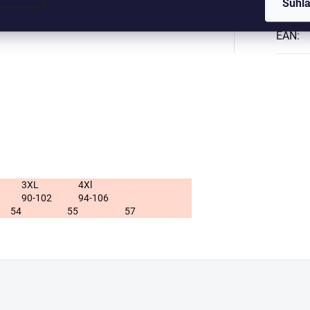
Kategó
Súhl
EAN
:
3XL
4Xl
90-102
94-106
54
55
57