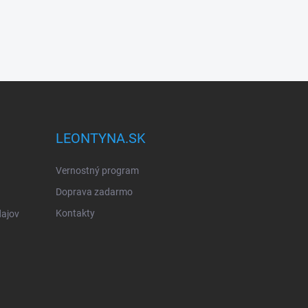
LEONTYNA.SK
Vernostný program
Doprava zadarmo
Kontakty
ajov