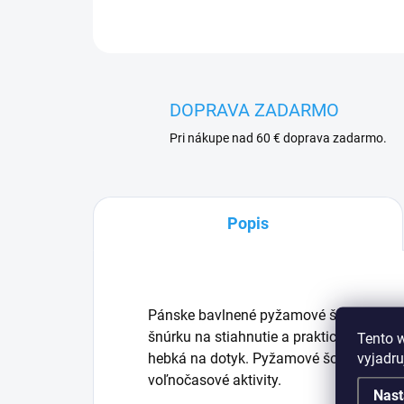
DOPRAVA ZADARMO
Pri nákupe nad 60 € doprava zadarmo.
Popis
Pánske bavlnené pyžamové šortky Patrik
šnúrku na stiahnutie a praktické vrecká
Tento 
vyjadru
hebká na dotyk. Pyžamové šortky sú vh
voľnočasové aktivity.
Nast