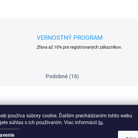
VERNOSTNÝ PROGRAM
Zľava až 10% pre registrovaných zákazníkov.
Podobné (16)
. Kárované šortky majú elastický pás,
Dod
. Tkanina zo 100 % bavlny je príjemná a
web používa súbory cookie. Ďalším prechádzaním tohto webu
jete súhlas s ich používaním. Viac informácií
tu
.
odné aj na každodenné nosenie na
avenie