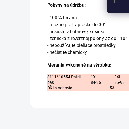
Pokyny na údržbu:
- 100 % bavlna
- možno prať v práčke do 30°
- nesušte v bubnovej sušičke
- žehlička z reverznej polohy až do 110°
- nepoužívajte bieliace prostriedky
- nečistite chemicky
Merania vykonané na výrobku:
3111610554 Patrik
1XL
2XL
pas
84-96
86-98
Dĺžka nohavíc
53