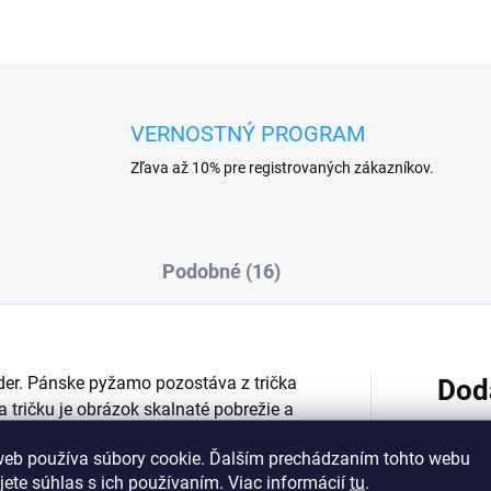
VERNOSTNÝ PROGRAM
Zľava až 10% pre registrovaných zákazníkov.
Podobné (16)
er. Pánske pyžamo pozostáva z trička
Dod
a tričku je obrázok
skalnaté pobrežie a
 károvanými šortkami, ktoré majú
web používa súbory cookie. Ďalším prechádzaním tohto webu
ká.
Toto pyžamo je vhodným darčekom
jete súhlas s ich používaním. Viac informácií
tu
.
tovania.
Materiál zo 100 % bavlny je