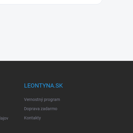
LEONTYNA.SK
Vernostný program
Doprava zadarmo
Kontakty
ajov