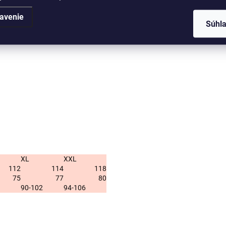
Kategó
avenie
Súhl
EAN
:
XL
XXL
112
114
118
75
77
80
90-102
94-106