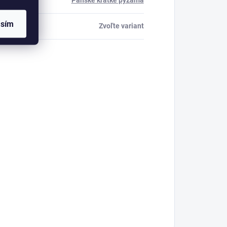
ria
:
Pánske krátke pyžamá
asím
Zvoľte variant