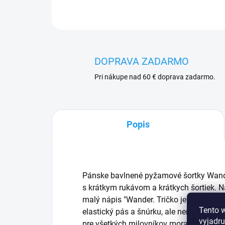
DOPRAVA ZADARMO
Pri nákupe nad 60 € doprava zadarmo.
Popis
Pánske bavlnené pyžamové šortky Wand
s krátkym rukávom a krátkych šortiek. N
malý nápis "Wander
. Tričko je doplnené
Tento 
elastický pás a šnúrku, ale nemajú vrec
vyjadru
pre všetkých milovníkov mora, hôr a ces