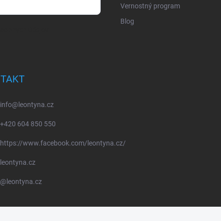
Vernostný program
Blog
osobných údajov
TAKT
info
@
leontyna.cz
+420 604 850 550
https://www.facebook.com/leontyna.cz/
leontyna.cz
@leontyna.cz