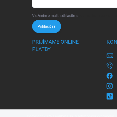
Vložením e-mailu súhlasíte s
podmienkami ochrany 
Prihlásiť sa
PRIJÍMAME ONLINE
KON
PLATBY
Copyright 2026
Leontyna.sk
. Všetky práva vyhradené.