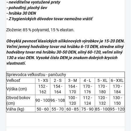
- neviditeľne vystužené prsty
- pohodlný, plochý šev
- hrúbka 30 DEN
- Z hygienických dôvodov tovar nemožno vrátiť
Zloženie: 85 % polyamid, 15 % elastan.
Obvyklá pevnosť klasických silikónových výrobkov je 15-20 DEN.
Veľmi jemný hodvábny tovar má hrúbku 6-15 DEN, stredne silný
hodvábny tovar má hrúbku 30-50 DEN, silný 60-120, veľmi silný
130 a viac DEN. Vysoké číslo DEN je znakom dobrých krycích
vlastností.
Sprievodca veľkosťou - pančuchy
Veľkosť
1 - XS
2 - S
3 - M
4 - L
5 - XL
6 - XXL
152 -
154 -
164 -
170 -
170 -
170 -
Výška (cm)
162
164
170
176
180
184
Obvod bokov
100 -
112 -
120 -
130 -
90 - 100
96 - 108
(cm)
120
124
132
150
Váha (kg)
50 - 60
55 - 70
60 - 85
75 - 90
85 - 100
95 - 120