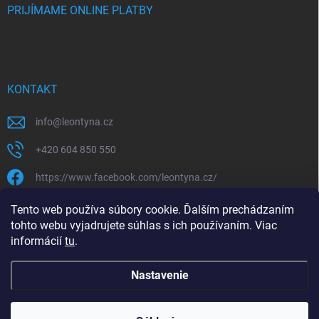
PRIJÍMAME ONLINE PLATBY
KONTAKT
info
@
leontyna.cz
+420 604 850 550
https://www.facebook.com/leontyna.cz/
leontyna.cz
Tento web používa súbory cookie. Ďalším prechádzaním
tohto webu vyjadrujete súhlas s ich používaním. Viac
@leontyna.cz
informácií
tu
.
Nastavenie
Copyright 2026
Leontyna.sk
. Všetky práva vyhradené.