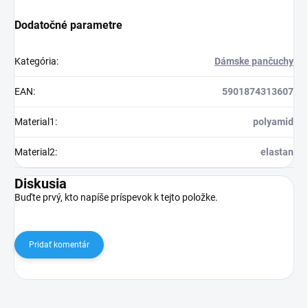
Dodatočné parametre
Kategória
:
Dámske pančuchy
EAN
:
5901874313607
Material1
:
polyamid
Material2
:
elastan
Diskusia
Buďte prvý, kto napíše príspevok k tejto položke.
Pridať komentár