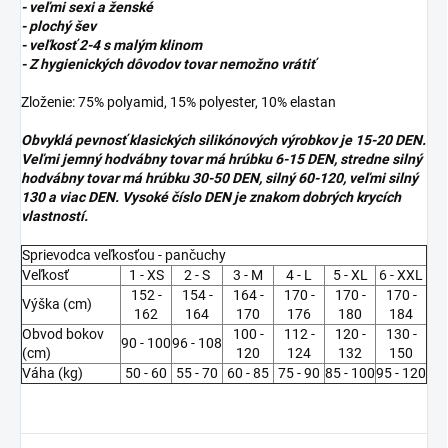
- veľmi sexi a ženské
- plochý šev
- veľkosť 2-4 s malým klinom
-
Z hygienických dôvodov tovar nemožno vrátiť
Zloženie: 75% polyamid, 15% polyester, 10% elastan
Obvyklá pevnosť klasických silikónových výrobkov je 15-20 DEN.
Veľmi jemný hodvábny tovar má hrúbku 6-15 DEN, stredne silný
hodvábny tovar má hrúbku 30-50 DEN, silný 60-120, veľmi silný
130 a viac DEN. Vysoké číslo DEN je znakom dobrých krycích
vlastností.
Sprievodca veľkosťou - pančuchy
Veľkosť
1 - XS
2 - S
3 - M
4 - L
5 - XL
6 - XXL
152 -
154 -
164 -
170 -
170 -
170 -
Výška (cm)
162
164
170
176
180
184
Obvod bokov
100 -
112 -
120 -
130 -
90 - 100
96 - 108
(cm)
120
124
132
150
Váha (kg)
50 - 60
55 - 70
60 - 85
75 - 90
85 - 100
95 - 120