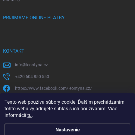
PRIJÍMAME ONLINE PLATBY
KONTAKT
info
@
leontyna.cz
+420 604 850 550
https://www.facebook.com/leontyna.cz/
leontyna.cz
Tento web používa súbory cookie. Ďalším prechádzaním
tohto webu vyjadrujete súhlas s ich používaním. Viac
@leontyna.cz
informácií
tu
.
Nastavenie