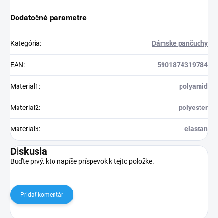
Dodatočné parametre
Kategória
:
Dámske pančuchy
EAN
:
5901874319784
Material1
:
polyamid
Material2
:
polyester
Material3
:
elastan
Diskusia
Buďte prvý, kto napíše príspevok k tejto položke.
Pridať komentár