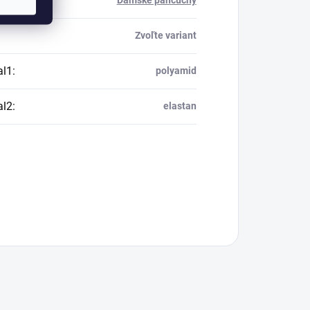
ria
:
Dámske pančuchy
Zvoľte variant
al1
:
polyamid
al2
:
elastan