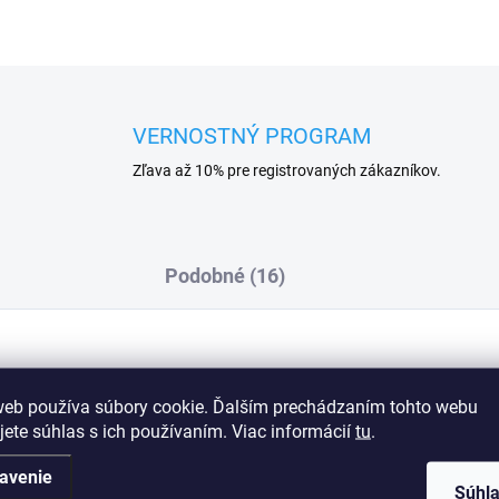
VERNOSTNÝ PROGRAM
Zľava až 10% pre registrovaných zákazníkov.
Podobné (16)
Dod
web používa súbory cookie. Ďalším prechádzaním tohto webu
jete súhlas s ich používaním. Viac informácií
tu
.
avenie
Súhl