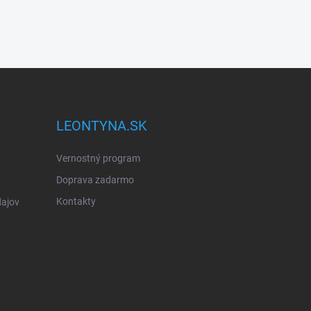
LEONTYNA.SK
Vernostný program
Doprava zadarmo
Kontakty
ajov