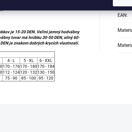
Kategó
iť
EAN
:
Materi
robkov je 15-20 DEN. Veľmi jemný hodvábny
vábny tovar má hrúbku 30-50 DEN, silný 60-
o DEN je znakom dobrých krycích vlastností.
Materi
4 - L
5 - XL
6 - XXL
70
170 - 176
170 - 180
170 - 184
20
112 - 124
120 - 132
130 - 150
75 - 90
85 - 100
95 - 120