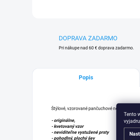
DOPRAVA ZADARMO
Pri nákupe nad 60 € doprava zadarmo.
Popis
Štýlové, vzorované pančuchové nohavice
Tento 
- originálne,
vyjadru
- kvetovaný vzor
- neviditeľne vystužené prsty
Nast
- pohodlný, plochý šev