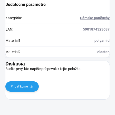
Dodatočné parametre
Kategória
:
Dámske pančuchy
EAN
:
5901874323637
Material1
:
polyamid
Material2
:
elastan
Diskusia
Buďte prvý, kto napíše príspevok k tejto položke.
Pridať komentár