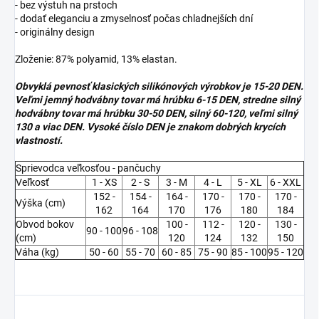
- bez výstuh na prstoch
- dodať eleganciu a zmyselnosť počas chladnejších dní
- originálny design
Zloženie: 87% polyamid, 13% elastan.
Obvyklá pevnosť klasických silikónových výrobkov je 15-20 DEN.
Veľmi jemný hodvábny tovar má hrúbku 6-15 DEN, stredne silný
hodvábny tovar má hrúbku 30-50 DEN, silný 60-120, veľmi silný
130 a viac DEN. Vysoké číslo DEN je znakom dobrých krycích
vlastností.
Sprievodca veľkosťou - pančuchy
Veľkosť
1 - XS
2 - S
3 - M
4 - L
5 - XL
6 - XXL
152 -
154 -
164 -
170 -
170 -
170 -
Výška (cm)
162
164
170
176
180
184
Obvod bokov
100 -
112 -
120 -
130 -
90 - 100
96 - 108
(cm)
120
124
132
150
Váha (kg)
50 - 60
55 - 70
60 - 85
75 - 90
85 - 100
95 - 120