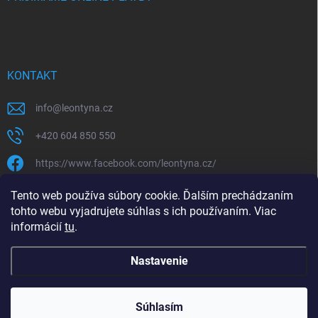
KONTAKT
info
@
leontyna.cz
+420 604 850 550
https://www.facebook.com/leontyna.cz/
leontyna.cz
Tento web používa súbory cookie. Ďalším prechádzaním
tohto webu vyjadrujete súhlas s ich používaním. Viac
@leontyna.cz
informácií
tu
.
Nastavenie
Copyright 2026
Leontyna.sk
. Všetky práva vyhradené.
Súhlasím