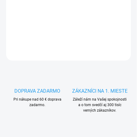
13.8.2026
−
+
Pridať do košíka
DETAILNÉ INFORMÁCIE
OPÝTAŤ SA
STRÁŽIŤ
DOPRAVA ZADARMO
ZÁKAZNÍCI NA 1. MIESTE
Pri nákupe nad 60 € doprava
Záleží nám na Vašej spokojnosti
zadarmo.
a o tom svedčí aj 300 tisíc
verných zákazníkov.