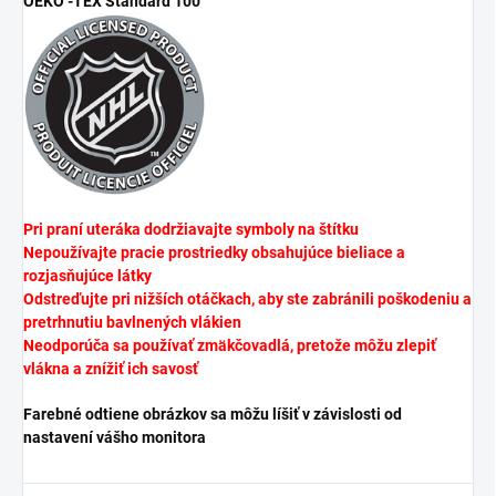
OEKO -TEX Standard 100
Pri praní uteráka dodržiavajte symboly na štítku
Nepoužívajte pracie prostriedky obsahujúce bieliace a
rozjasňujúce látky
Odstreďujte pri nižších otáčkach, aby ste zabránili poškodeniu a
pretrhnutiu bavlnených vlákien
Neodporúča sa používať zmäkčovadlá, pretože môžu zlepiť
vlákna a znížiť ich savosť
Farebné odtiene obrázkov sa môžu líšiť v závislosti od
nastavení vášho monitora