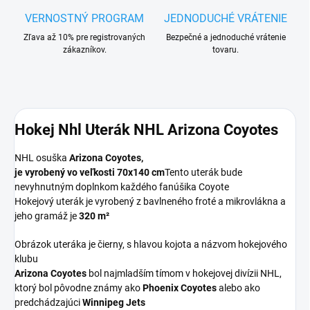
VERNOSTNÝ PROGRAM
JEDNODUCHÉ VRÁTENIE
Zľava až 10% pre registrovaných
Bezpečné a jednoduché vrátenie
zákazníkov.
tovaru.
Hokej Nhl Uterák NHL Arizona Coyotes
NHL osuška
Arizona Coyotes,
je vyrobený vo veľkosti
70x140 cm
Tento uterák bude
nevyhnutným doplnkom každého fanúšika Coyote
Hokejový uterák je vyrobený z bavlneného froté a mikrovlákna a
jeho gramáž je
320 m²
Obrázok uteráka je čierny, s hlavou kojota a názvom hokejového
klubu
Arizona Coyotes
bol najmladším tímom v hokejovej divízii NHL,
ktorý bol pôvodne známy ako
Phoenix Coyotes
alebo ako
predchádzajúci
Winnipeg Jets