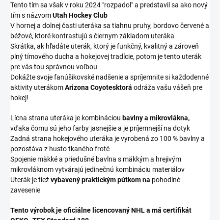
Tento tím sa však v roku 2024 "rozpadol" a predstavil sa ako nový
tím s názvom
Utah Hockey Club
V hornej a dolnej časti uteráka sa tiahnu pruhy, bordovo červené a
béžové, ktoré kontrastujú s čiernym základom uteráka
Skrátka, ak hľadáte uterák, ktorý je funkčný, kvalitný a zároveň
plný tímového ducha a hokejovej tradície, potom je tento uterák
pre vás tou správnou voľbou
Dokážte svoje fanúšikovské nadšenie a spríjemnite si každodenné
aktivity uterákom
Arizona Coyotes
ktorá
odráža vašu vášeň pre
hokej!
Lícna strana uteráka je kombináciou
bavlny a mikrovlákna,
vďaka čomu sú jeho farby jasnejšie a je príjemnejší na dotyk
Zadná strana hokejového uteráka je vyrobená zo 100 % bavlny a
pozostáva z husto tkaného froté
Spojenie mäkké a priedušné
bavlna s mäkkým a hrejivým
mikrovláknom vytvárajú jedinečnú kombináciu materiálov
Uterák je tiež
vybavený praktickým pútkom na
pohodlné
zavesenie
Tento výrobok je oficiálne licencovaný NHL a má certifikát