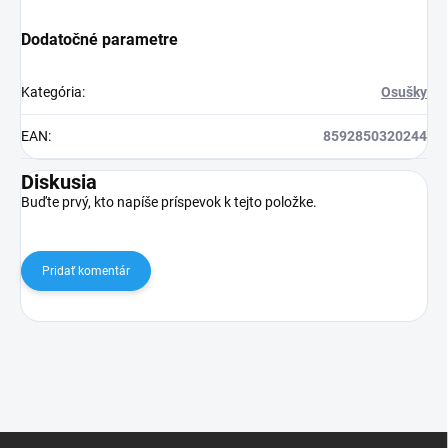
Dodatočné parametre
Kategória
:
Osušky
EAN
:
8592850320244
Diskusia
Buďte prvý, kto napíše príspevok k tejto položke.
Pridať komentár
Z