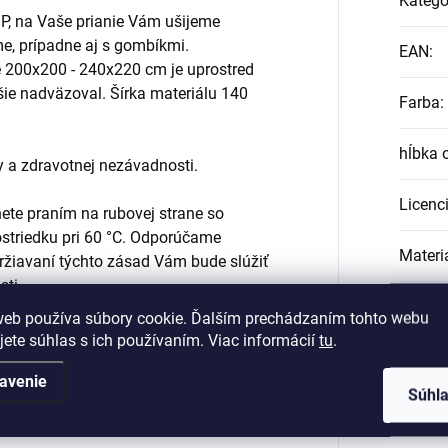
Kategó
IP, na Vaše prianie Vám ušijeme
e, prípadne aj s gombíkmi.
EAN
:
 200x200 - 240x220 cm je uprostred
pšie nadväzoval. Šírka materiálu 140
Farba
:
hĺbka 
y a zdravotnej nezávadnosti.
Licenc
nete praním na rubovej strane so
triedku pri 60 °C. Odporúčame
Materi
držiavaní týchto zásad Vám bude slúžiť
sti.
materi
sí úplne zodpovedať skutočnosti. Môžu
web používa súbory cookie. Ďalším prechádzaním tohto webu
o monitoru.
jete súhlas s ich používaním. Viac informácií
tu
.
Motív
:
avenie
Súhl
plošná