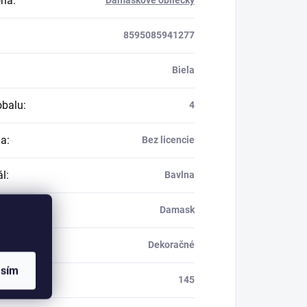
ria
:
Damaskové obliečky
8595085941277
Biela
obalu
:
4
ia
:
Bez licencie
ál
:
Bavlna
ál obliečky
:
Damask
Dekoračné
asím
 hmotnosť
:
145