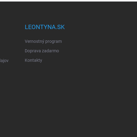
LEONTYNA.SK
Vernostný program
Doprava zadarmo
Kontakty
ajov