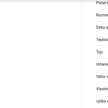
Počet 
Rozme
Šírka 
Teplot
Typ
:
Určeni
Váha v
Vlastn
výška 