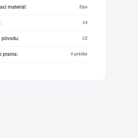
ací materiál
:
Zips
a
:
24
a pôvodu
:
CZ
 prania
:
V práčke