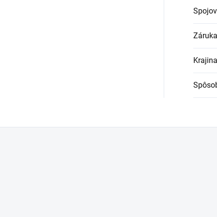
Spojov
Záruk
Krajin
Spôsob