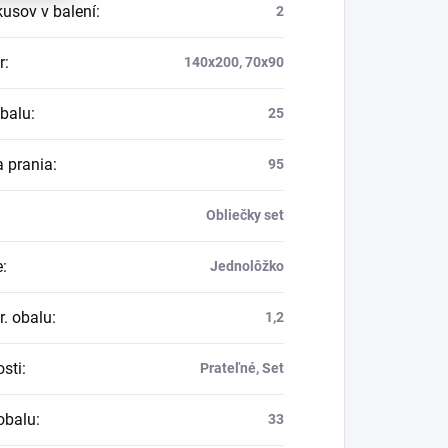
kusov v balení
:
2
r
:
140x200, 70x90
obalu
:
25
a prania
:
95
Obliečky set
e
:
Jednolôžko
r. obalu
:
1,2
osti
:
Prateľné, Set
obalu
:
33