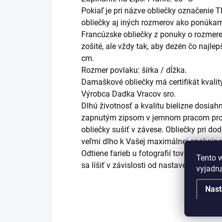
Pokiaľ je pri názve obliečky označenie T
obliečky aj iných rozmerov ako ponúkam
Francúzske obliečky z ponuky o rozmere
zošité, ale vždy tak, aby dezén čo najle
cm.
Rozmer povlaku: šírka / dĺžka.
Damaškové obliečky má certifikát kvalit
Výrobca Dadka Vracov sro.
Dlhú životnosť a kvalitu bielizne dosiah
zapnutým zipsom v jemnom pracom pros
obliečky sušiť v závese. Obliečky pri do
veľmi dlho k Vašej maximálnej spokojno
Odtiene farieb u fotografií tovaru nemu
Tento 
sa líšiť v závislosti od nastavenia Vášh
vyjadru
Nast