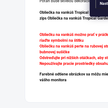
Poťah bude skvelou dekoráciou pre vonk
Nast
Obliečka na vankúš
Tropical Garden
má
zips Obliečka na vankúš Tropical Gard
Obliečku na vankúš možno prať v práčke
riaďte symbolmi na štítku
Obliečku na vankúš perte na rubovej s
bubnovej sušičke
Odstreďujte pri nižších otáčkach, aby s
Nepoužívajte pracie prostriedky obsahuj
Farebné odtiene obrázkov sa môžu miern
vášho monitora