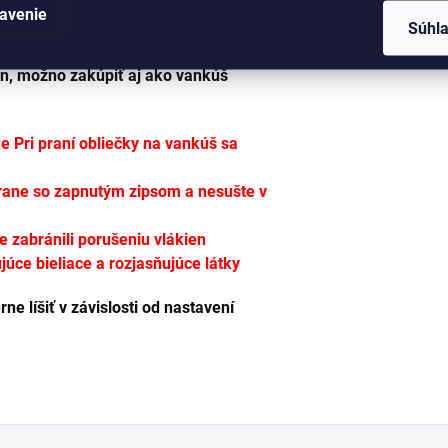
ajšie sedenie a pre pohovku v byte
avenie
Súhl
 rozmery
40x40 cm
a zapína sa na
en, možno zakúpiť aj ako vankúš
 Pri praní obliečky na vankúš sa
trane so zapnutým zipsom a nesušte v
te zabránili porušeniu vlákien
úce bieliace a rozjasňujúce látky
e líšiť v závislosti od nastavení