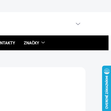
Blog
PRÁZDNY KOŠÍK
NÁKUPNÝ
KOŠÍK
NTAKTY
ZNAČKY
026