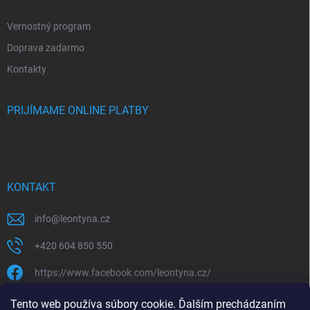
Vernostný program
Doprava zadarmo
Kontakty
PRIJÍMAME ONLINE PLATBY
KONTAKT
info
@
leontyna.cz
+420 604 850 550
https://www.facebook.com/leontyna.cz/
leontyna.cz
Tento web používa súbory cookie. Ďalším prechádzaním