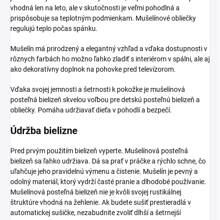
vhodná len na leto, ale v skutočnosti je veľmi pohodlná a
prispôsobuje sa teplotným podmienkam. Mušelínové obliečky
regulujú teplo počas spánku.
Mušelín má prirodzený a elegantný vzhľad a vďaka dostupnosti v
rôznych farbách ho možno ľahko zladiť s interiérom v spálni, ale aj
ako dekoratívny doplnok na pohovke pred televízorom.
Vďaka svojej jemnosti a šetrnosti k pokožke je mušelínová
posteľná bielizeň skvelou voľbou pre detskú posteľnú bielizeň a
obliečky. Pomáha udržiavať dieťa v pohodlí a bezpečí.
Údržba bielizne
Pred prvým použitím bielizeň vyperte.
Mušelínová posteľná
bielizeň sa ľahko udržiava. Dá sa prať v práčke a rýchlo schne, čo
uľahčuje jeho pravidelnú výmenu a čistenie. Mušelín je pevný a
odolný materiál, ktorý vydrží časté pranie a dlhodobé používanie.
Mušelínová posteľná bielizeň nie je kvôli svojej rustikálnej
štruktúre vhodná na žehlenie. Ak budete sušiť prestieradlá v
automatickej sušičke, nezabudnite zvoliť dlhší a šetrnejší