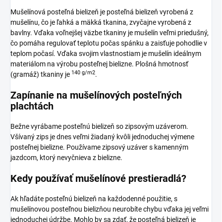
Mušelínová posteľná bielizeň je posteľná bielizeň vyrobená z
mušelínu, čo je ľahká a mäkká tkanina, zvyčajne vyrobená z
bavlny. Vďaka voľnejšej väzbe tkaniny je mušelín veľmi priedušný,
čo pomáha regulovať teplotu počas spánku a zaisťuje pohodlie v
teplom počasí. Vďaka svojim vlastnostiam je mušelín ideálnym
materiálom na výrobu posteľnej bielizne. Plošná hmotnosť
140 g/m2
(gramáž) tkaniny je
.
Zapínanie na mušelínových posteľných
plachtách
Bežne vyrábame posteľnú bielizeň so zipsovým uzáverom.
Všívaný zips je dnes veľmi žiadaný kvôli jednoduchej výmene
posteľnej bielizne. Používame zipsový uzáver s kamenným
jazdcom, ktorý nevyčnieva z bielizne.
Kedy používať mušelínové prestieradlá?
Ak hľadáte posteľnú bielizeň na každodenné použitie, s
mušelínovou posteľnou bielizňou neurobíte chybu vďaka jej veľmi
jednoduchej údržbe. Mohlo by sa zdať, že posteľná bielizeň je