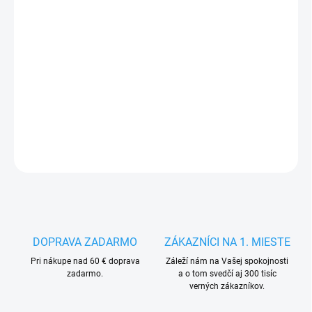
VARIANTA
MÔŽEME DORUČIŤ DO:
ZVOĽTE VARIANT
−
+
Pridať do košíka
DETAILNÉ INFORMÁCIE
OPÝTAŤ SA
STRÁŽIŤ
DOPRAVA ZADARMO
ZÁKAZNÍCI NA 1. MIESTE
Pri nákupe nad 60 € doprava
Záleží nám na Vašej spokojnosti
zadarmo.
a o tom svedčí aj 300 tisíc
verných zákazníkov.