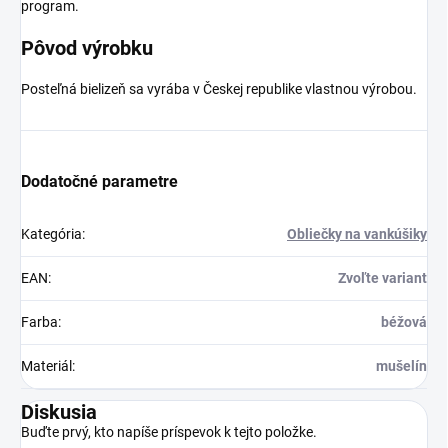
program.
Pôvod výrobku
Posteľná bielizeň sa vyrába v Českej republike vlastnou výrobou.
Dodatočné parametre
Kategória
:
Obliečky na vankúšiky
EAN
:
Zvoľte variant
Farba
:
béžová
Materiál
:
mušelín
Diskusia
Buďte prvý, kto napíše príspevok k tejto položke.