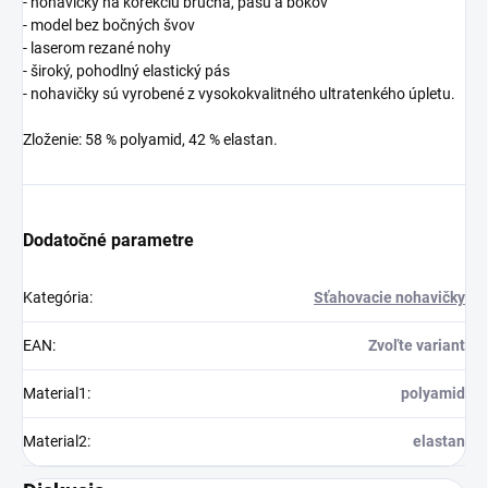
- nohavičky na korekciu brucha, pásu a bokov
- model bez bočných švov
- laserom rezané nohy
- široký, pohodlný elastický pás
- nohavičky sú vyrobené z vysokokvalitného ultratenkého úpletu.
Zloženie: 58 % polyamid, 42 % elastan.
Dodatočné parametre
Kategória
:
Sťahovacie nohavičky
EAN
:
Zvoľte variant
Material1
:
polyamid
Material2
:
elastan