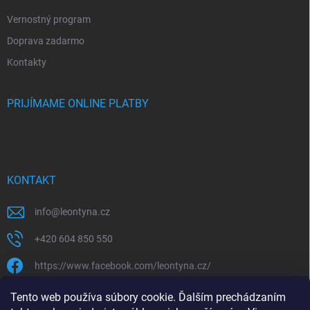
Vernostný program
Doprava zadarmo
Kontakty
PRIJÍMAME ONLINE PLATBY
KONTAKT
info
@
leontyna.cz
+420 604 850 550
https://www.facebook.com/leontyna.cz/
leontyna.cz
Tento web používa súbory cookie. Ďalším prechádzaním