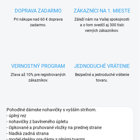
DOPRAVA ZADARMO
ZÁKAZNÍCI NA 1. MIESTE
Pri nákupe nad 60 € doprava
Záleží nám na Vašej spokojnosti
zadarmo.
a o tom svedčí aj 300 tisíc
verných zákazníkov.
VERNOSTNÝ PROGRAM
JEDNODUCHÉ VRÁTENIE
Zľava až 10% pre registrovaných
Bezpečné a jednoduché vrátenie
zákazníkov.
tovaru.
Pohodlné dámske nohavičky s vyšším strihom.
- úplný rez
- nohavičky z bavlneného úpletu
- čipkované a pruhované vložky na prednej strane
- hladká zadná strana
- model ideálny pre dámy s plnými tvarmi