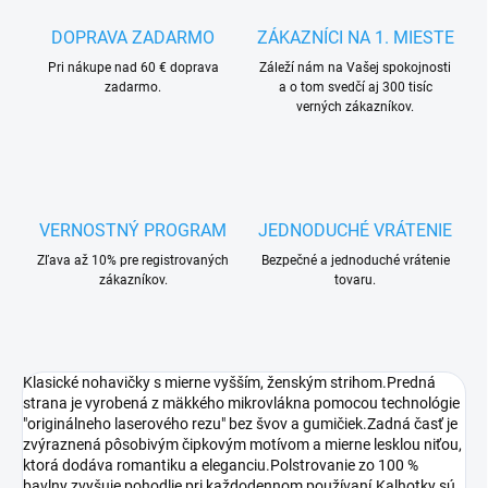
DOPRAVA ZADARMO
ZÁKAZNÍCI NA 1. MIESTE
Pri nákupe nad 60 € doprava
Záleží nám na Vašej spokojnosti
zadarmo.
a o tom svedčí aj 300 tisíc
verných zákazníkov.
VERNOSTNÝ PROGRAM
JEDNODUCHÉ VRÁTENIE
Zľava až 10% pre registrovaných
Bezpečné a jednoduché vrátenie
zákazníkov.
tovaru.
Klasické nohavičky s mierne vyšším, ženským strihom.Predná
strana je vyrobená z mäkkého mikrovlákna pomocou technológie
"originálneho laserového rezu" bez švov a gumičiek.Zadná časť je
zvýraznená pôsobivým čipkovým motívom a mierne lesklou niťou,
ktorá dodáva romantiku a eleganciu.Polstrovanie zo 100 %
bavlny zvyšuje pohodlie pri každodennom používaní.Kalhotky sú