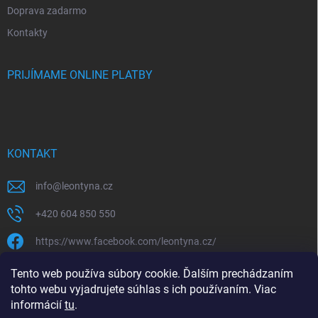
Doprava zadarmo
Kontakty
PRIJÍMAME ONLINE PLATBY
KONTAKT
info
@
leontyna.cz
+420 604 850 550
https://www.facebook.com/leontyna.cz/
leontyna.cz
Tento web používa súbory cookie. Ďalším prechádzaním
tohto webu vyjadrujete súhlas s ich používaním. Viac
@leontyna.cz
informácií
tu
.