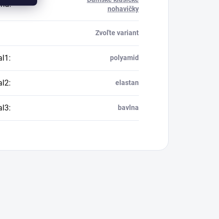
ria
:
nohavičky
Zvoľte variant
al1
:
polyamid
al2
:
elastan
al3
:
bavlna