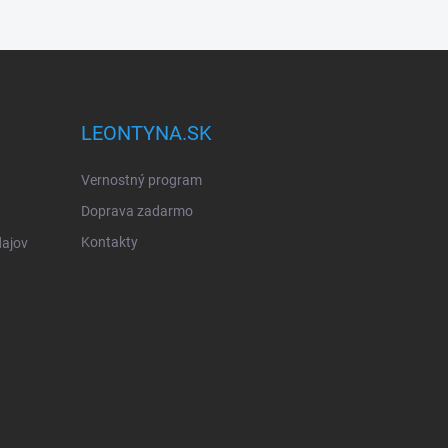
LEONTYNA.SK
Vernostný program
Doprava zadarmo
Kontakty
ajov