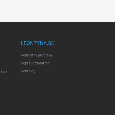
LEONTYNA.SK
Vernostný program
Doprava zadarmo
Kontakty
ajov