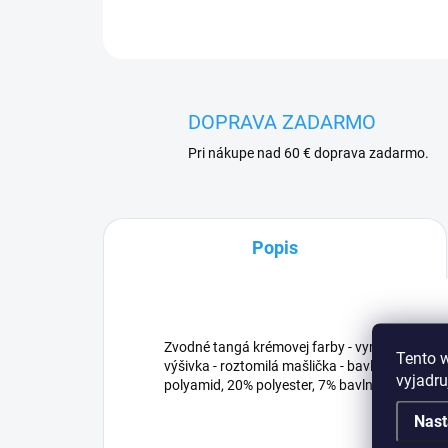
DOPRAVA ZADARMO
Pri nákupe nad 60 € doprava zadarmo.
Popis
Zvodné tangá krémovej farby - vyrobené z mäk
Tento 
výšivka - roztomilá mašlička - bavlnený klin pr
vyjadru
polyamid, 20% polyester, 7% bavlna, 5% elasta
Nast