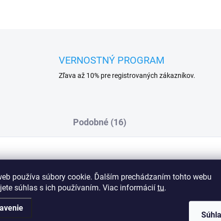
VERNOSTNÝ PROGRAM
Zľava až 10% pre registrovaných zákazníkov.
Podobné (16)
kého tylu - prednú stranu zdobí jemná
Dod
web používa súbory cookie. Ďalším prechádzaním tohto webu
e pohodlie a komfort pri nosení Zloženie: 68%
jete súhlas s ich používaním. Viac informácií
tu
.
n.
avenie
Súhl