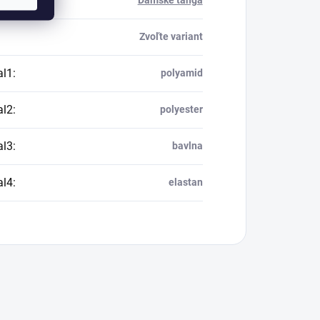
ria
:
Dámske tangá
Zvoľte variant
al1
:
polyamid
al2
:
polyester
al3
:
bavlna
al4
:
elastan