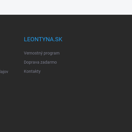
LEONTYNA.SK
Vernostný program
Doprava zadarmo
Kontakty
ajov