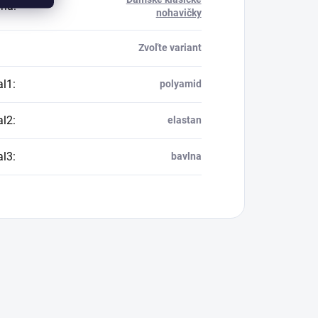
ria
:
nohavičky
Zvoľte variant
al1
:
polyamid
al2
:
elastan
al3
:
bavlna