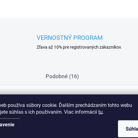
VERNOSTNÝ PROGRAM
Zľava až 10% pre registrovaných zákazníkov.
Podobné (16)
web používa súbory cookie. Ďalším prechádzaním tohto webu
Dod
jete súhlas s ich používaním. Viac informácií
tu
.
avenie
Súhl
% bavlna