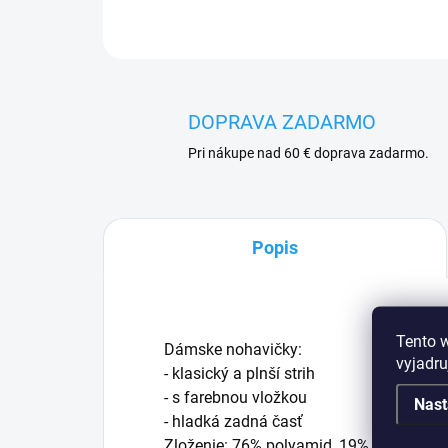
DOPRAVA ZADARMO
Pri nákupe nad 60 € doprava zadarmo.
Popis
Tento 
Dámske nohavičky:
vyjadru
- klasický a plnší strih
- s farebnou vložkou
Nast
- hladká zadná časť
Zloženie: 76% polyamid, 19% elastan, 5