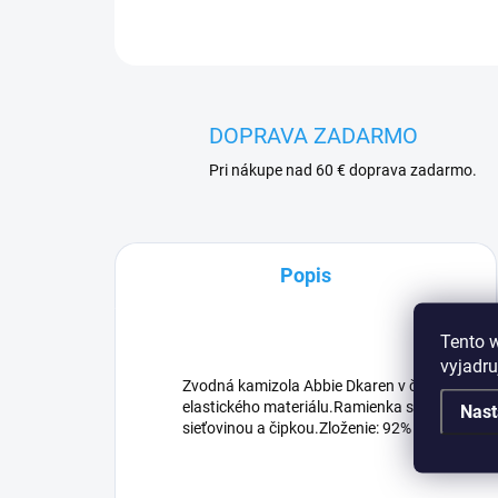
DOPRAVA ZADARMO
Pri nákupe nad 60 € doprava zadarmo.
Popis
Tento 
vyjadru
Zvodná kamizola Abbie Dkaren v čiernej farbe
elastického materiálu.Ramienka sú zo sieťovin
Nast
sieťovinou a čipkou.Zloženie: 92% viskóza, 8% 