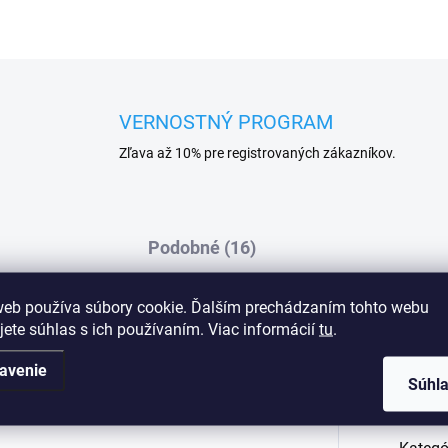
VERNOSTNÝ PROGRAM
Zľava až 10% pre registrovaných zákazníkov.
Podobné (16)
web používa súbory cookie. Ďalším prechádzaním tohto webu
jete súhlas s ich používaním. Viac informácií
tu
.
.Kamizola je vyrobená z príjemného, veľmi
Dod
y, zadná časť výstrihu je doplnená čiernou
avenie
Súhl
elastan.