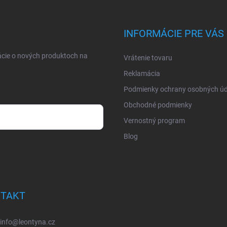
INFORMÁCIE PRE VÁS
ácie o nových produktoch na
Vrátenie tovaru
Reklamácia
Podmienky ochrany osobných úd
Obchodné podmienky
Vernostný program
Blog
osobných údajov
TAKT
info
@
leontyna.cz