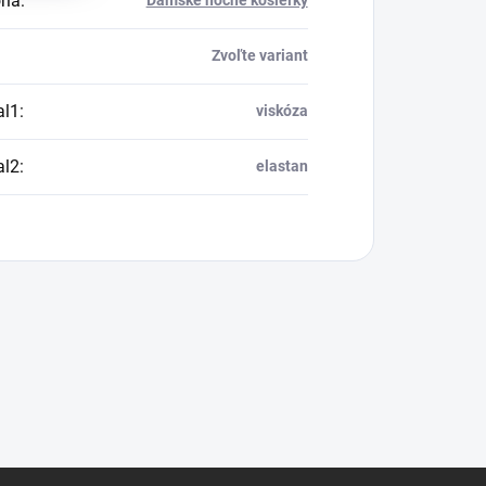
ria
:
Dámske nočné košieľky
Zvoľte variant
al1
:
viskóza
al2
:
elastan