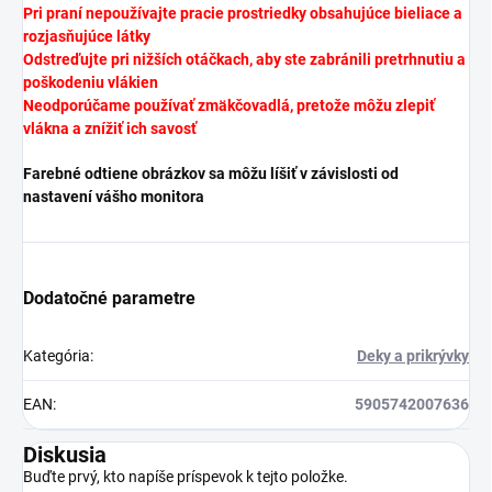
Pri praní nepoužívajte pracie prostriedky obsahujúce bieliace a
rozjasňujúce látky
Odstreďujte pri nižších otáčkach, aby ste zabránili pretrhnutiu a
poškodeniu vlákien
Neodporúčame používať zmäkčovadlá, pretože môžu zlepiť
vlákna a znížiť ich savosť
Farebné odtiene obrázkov sa môžu líšiť v závislosti od
nastavení vášho monitora
Dodatočné parametre
Kategória
:
Deky a prikrývky
EAN
:
5905742007636
Diskusia
Buďte prvý, kto napíše príspevok k tejto položke.