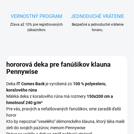
VERNOSTNÝ PROGRAM
JEDNODUCHÉ VRÁTENIE
Zľava až 10% pre registrovaných
Bezpečné a jednoduché vrátenie
zákazníkov.
tovaru.
hororová deka pre fanúšikov klauna
Pennywise
Deka
IT Comes Back
je vyrobená zo
100 % polyesteru,
koralového rúna
Mäkká deka z koralového rúna má rozmery
150x200 cm a
hmotnosť 240 g/m²
Pre vás, pravých a nefalšovaných fanúšikov, sme zaradili ďalší
horor
Kto by nepoznal "veselého" démonického klauna, ktorý láka malé
deti do svojich pazúrov, menom Pennywise
Práve sa vrátila a deti sa opäť začínajú strácať