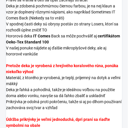
Deka je zdobená pochmúrnou čiernou farbou, je na nej klaun a
vzor je doplnený rôznymi nápismi, ako napríklad Sometimes IT
Comes Back (Niekedy sa to vráti)
V spodnej časti deky sú obrysy postáv zo strany Losers, ktorí sa
rozhodli úplne zničiť TO
Hororová deka
IT Comes
Back sa môže pochváliť aj
certifikátom
Oeko-Tex Standard 100
V našej ponuke nájdete aj ďalšie mikroplyšové deky, ale aj
hororové vankúše
Pretože deka je vyrobená z hrejivého koralového rúna,
ponúka
niekoľko výhod
Materiál, z ktorého je vyrobená, je teplý, príjemný na dotyk a veľmi
mäkký
Deka je ľahká a pohodlná, takže je ideálnou voľbou na použitie
doma alebo vonku, navyše sa dá ľahko zbaliť a uskladniť
Prikrývka je odolná proti pokrčeniu, takže si aj po dlhom používaní
zachováva svoj tvar a vzhľad
Údržba prikrývky je veľmi jednoduchá, d
pri praní sa riaďte
symbolmi na obale