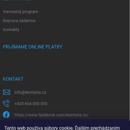
Vernostný program
Doprava zadarmo
Kontakty
PRIJÍMAME ONLINE PLATBY
KONTAKT
info
@
leontyna.cz
+420 604 850 550
https://www.facebook.com/leontyna.cz/
leontyna.cz
Tento web používa súbory cookie. Ďalším prechádzaním