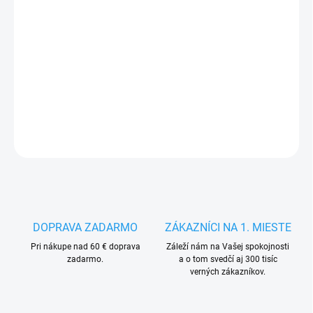
MÔŽEME
DORUČIŤ DO:
14.8.2026
−
+
Pridať do košíka
DETAILNÉ INFORMÁCIE
OPÝTAŤ SA
STRÁŽIŤ
DOPRAVA ZADARMO
ZÁKAZNÍCI NA 1. MIESTE
Pri nákupe nad 60 € doprava
Záleží nám na Vašej spokojnosti
zadarmo.
a o tom svedčí aj 300 tisíc
verných zákazníkov.