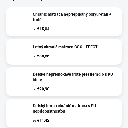
Chránič matraca nepriepustný polyuretán +
froté
€15,04
od
Letný chránič matraca COOL EFECT
€88,66
od
Detské nepremokavé froté prestieradlo s PU
biele
€20,90
od
Detský termo chránič matraca s PU
nepriepustnosťou
€11,42
od