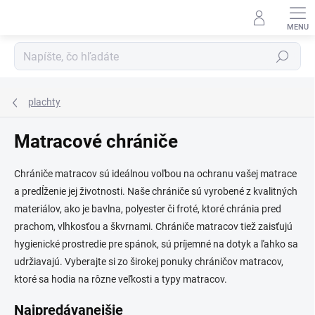
Prejsť
na
obsah
Hľadať
plachty
Matracové chrániče
Chrániče matracov sú ideálnou voľbou na ochranu vašej matrace
a predĺženie jej životnosti. Naše chrániče sú vyrobené z kvalitných
materiálov, ako je bavlna, polyester či froté, ktoré chránia pred
prachom, vlhkosťou a škvrnami. Chrániče matracov tiež zaisťujú
hygienické prostredie pre spánok, sú príjemné na dotyk a ľahko sa
udržiavajú. Vyberajte si zo širokej ponuky chráničov matracov,
ktoré sa hodia na rôzne veľkosti a typy matracov.
Najpredávanejšie