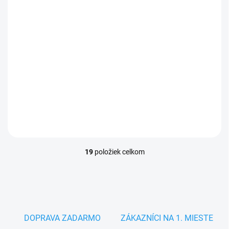
Nepriepustný chránič
matraca Softcel 90x200
cm
€13,27
19
položiek celkom
O
v
l
á
d
a
c
DOPRAVA ZADARMO
ZÁKAZNÍCI NA 1. MIESTE
i