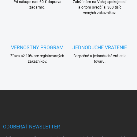
Pri nákupe nad 60 € doprava
e
Záleží nám na Vašej spokojnosti
zadarmo.
a o tom svedčí aj 300 tisíc
p
verných zákazníkov.
r
v
k
y
v
ý
VERNOSTNÝ PROGRAM
JEDNODUCHÉ VRÁTENIE
p
i
Zľava až 10% pre registrovaných
Bezpečné a jednoduché vrátenie
s
zákazníkov.
tovaru.
u
Z
á
p
ä
t
i
ODOBERAŤ NEWSLETTER
e