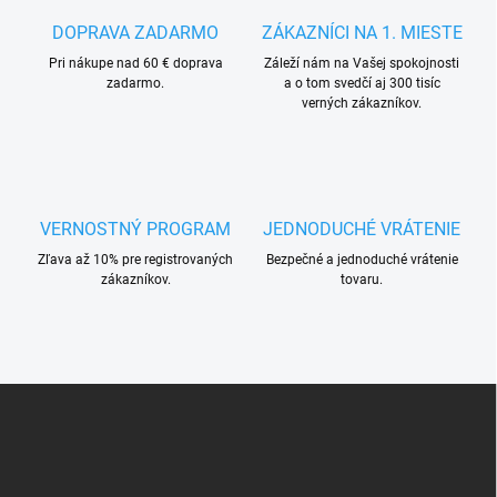
p
a
r
DOPRAVA ZADARMO
ZÁKAZNÍCI NA 1. MIESTE
n
v
i
Pri nákupe nad 60 € doprava
Záleží nám na Vašej spokojnosti
k
zadarmo.
a o tom svedčí aj 300 tisíc
e
y
verných zákazníkov.
v
ý
p
i
s
u
VERNOSTNÝ PROGRAM
JEDNODUCHÉ VRÁTENIE
Zľava až 10% pre registrovaných
Bezpečné a jednoduché vrátenie
zákazníkov.
tovaru.
Z
á
p
ä
t