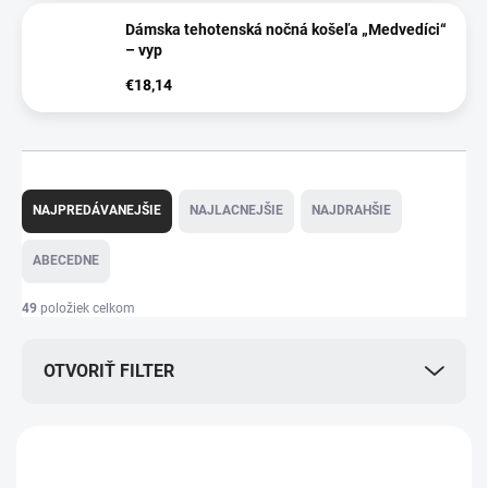
Dámska tehotenská nočná košeľa „Medvedíci“
– vyp
€18,14
R
a
NAJPREDÁVANEJŠIE
NAJLACNEJŠIE
NAJDRAHŠIE
d
e
ABECEDNE
n
i
49
položiek celkom
e
p
OTVORIŤ FILTER
r
o
d
V
u
ý
k
p