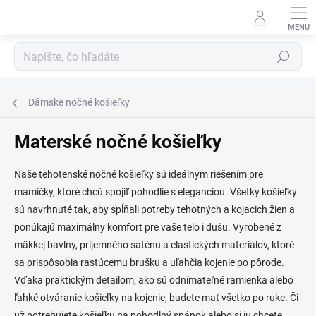
Prejsť
na
obsah
Hľadať
Dámske nočné košieľky
Materské nočné košieľky
Naše tehotenské nočné košieľky sú ideálnym riešením pre
mamičky, ktoré chcú spojiť pohodlie s eleganciou. Všetky košieľky
sú navrhnuté tak, aby spĺňali potreby tehotných a kojacich žien a
ponúkajú maximálny komfort pre vaše telo i dušu. Vyrobené z
mäkkej bavlny, príjemného saténu a elastických materiálov, ktoré
sa prispôsobia rastúcemu brušku a uľahčia kojenie po pôrode.
Vďaka praktickým detailom, ako sú odnímateľné ramienka alebo
ľahké otváranie košieľky na kojenie, budete mať všetko po ruke. Či
už potrebujete košieľku na pohodlný spánok alebo si ju chcete