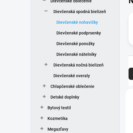
N
Dievčenské oblečenie
e
l
Dievčenská spodná bielizeň
Dievčenské nohavičky
Dievčenské podprsenky
Dievčenské ponožky
Dievčenské nátelníky
R
Dievčenská nočná bielizeň
a
Dievčenské overaly
d
e
Chlapčenské oblečenie
n
V
i
Detské doplnky
ý
e
p
Bytový textil
p
i
r
s
Kozmetika
o
p
d
Megazľavy
r