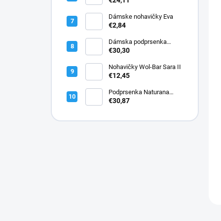
€24,11
Dámske nohavičky Eva
€2,84
Dámska podprsenka
Lormar PLUNGE SATEN
€30,30
1900
Nohavičky Wol-Bar Sara II
€12,45
Podprsenka Naturana
5144 bavlnená
€30,87