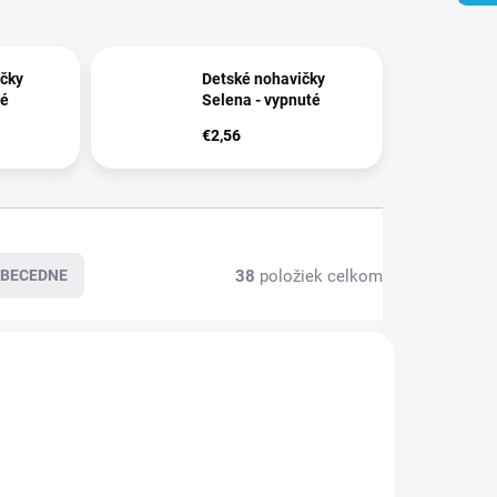
čky
Detské nohavičky
té
Selena - vypnuté
€2,56
38
položiek celkom
BECEDNE