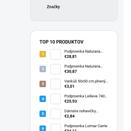
u
o
Značky
k
d
t
u
o
k
v
t
o
TOP 10 PRODUKTOV
v
Podprsenka Naturana
5063 zmenšovacia
€28,81
Podprsenka Naturana
5363 zmenšovacia
€30,87
Vankúš 50x50 cm plnený
silikonizovaným dutým
€3,01
vláknom
Podprsenka Leilieve 7400
super push-up
€25,93
Dámske nohavičky
Elizabeth
€2,84
Podprsenka Lormar Carrie