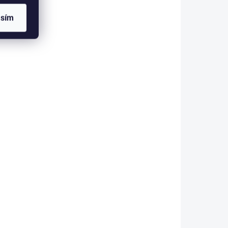
asím
čky
Detské nohavičky Emily
- vypredané
€2,19
od
Violet