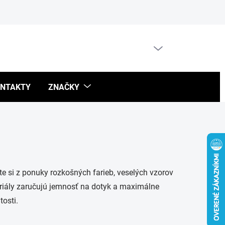
Blog
PRÁZDNY KOŠÍK
NÁKUPNÝ
KOŠÍK
NTAKTY
ZNAČKY
rte si z ponuky rozkošných farieb, veselých vzorov
teriály zaručujú jemnosť na dotyk a maximálne
tosti.