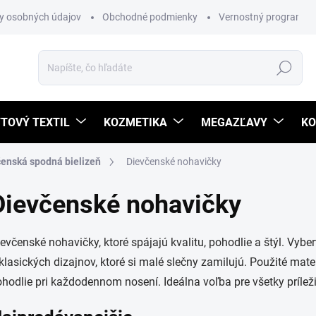
y osobných údajov
Obchodné podmienky
Vernostný program
Hľadať
TOVÝ TEXTIL
KOZMETIKA
MEGAZĽAVY
KO
čenská spodná bielizeň
Dievčenské nohavičky
Dievčenské nohavičky
evčenské nohavičky, ktoré spájajú kvalitu, pohodlie a štýl. Vybe
klasických dizajnov, ktoré si malé slečny zamilujú. Použité ma
hodlie pri každodennom nosení. Ideálna voľba pre všetky príleži