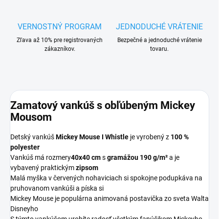
VERNOSTNÝ PROGRAM
JEDNODUCHÉ VRÁTENIE
Zľava až 10% pre registrovaných
Bezpečné a jednoduché vrátenie
zákazníkov.
tovaru.
Zamatový vankúš s obľúbeným Mickey
Mousom
Detský vankúš
Mickey Mouse I Whistle
je vyrobený z
100 %
polyester
Vankúš má rozmery
40x40 cm
s
gramážou 190 g/m²
a je
vybavený praktickým
zipsom
Malá myška v červených nohaviciach si spokojne podupkáva na
pruhovanom vankúši a píska si
Mickey Mouse je populárna animovaná postavička zo sveta Walta
Disneyho
S týmto vankúšom urobíte radosť všetkým fanúšikom Mickeyho