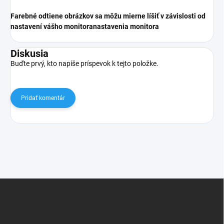
Farebné odtiene obrázkov sa môžu mierne líšiť v závislosti od
nastavení vášho monitora
nastavenia monitora
Diskusia
Buďte prvý, kto napíše príspevok k tejto položke.
Pridať komentár
Z
á
p
ä