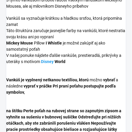
Mousea, ale aj milovníkom Disneyho príbehov
Vankúš sa vyznačuje krátkou a hladkou srsťou, ktorá pripomína
zamat
Táto štruktúra zaručuje jasnejšie farby na vankúši, ktoré nestratia
svoju krásu ani po vypraní
Mickey Mouse
Pillow
I Whistle
je možné zakúpiť aj ako
samostatný poťah
V našej ponuke nájdete ďalšie vankúše, prestieradlá, prikrývky a
uteráky s motívom
Disney
World
Vankúš je vyplnený
netkanou textíliou, ktorú
možno
vybrať
a
následne
vyprať v práčke Pri praní poťahu postupujte podľa
symbolov,
na štítku Perte poťah na rubovej strane so zapnutým zipsom a
vyhnite sa sušeniu v bubnovej sušičke Odstreďujte pri nižších
otáčkach, aby ste zabránili porušeniu vlákien Nepoužívajte
pracie prostriedky obsahujúce bieliace a rozjasňujúce látky