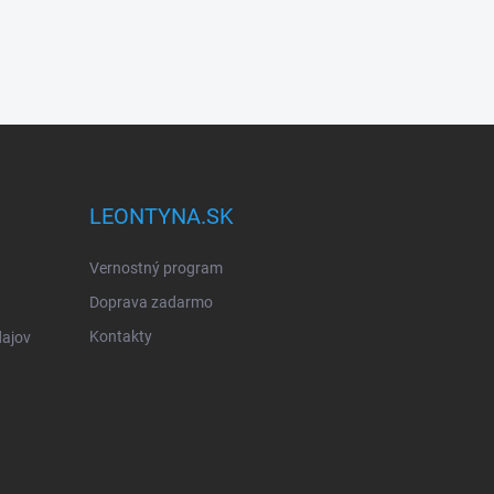
LEONTYNA.SK
Vernostný program
Doprava zadarmo
Kontakty
ajov