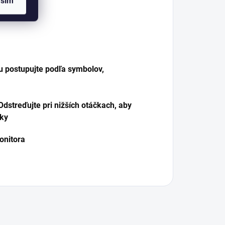
asím
u postupujte podľa symbolov,
dstreďujte pri nižších otáčkach, aby
tky
onitora