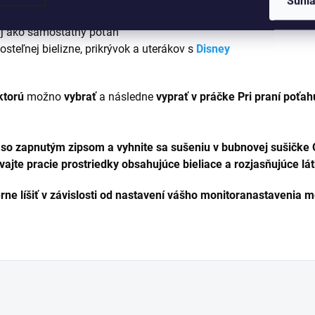
Súhl
a vankúši, ktoré nestratia svoju krásu ani po vypraní
aj ako samostatný poťah
steľnej bielizne, prikrývok a uterákov s
Disney
 ktorú
možno
vybrať
a následne
vyprať v práčke Pri praní poťah
e so zapnutým zipsom a vyhnite sa sušeniu v bubnovej sušičke O
vajte pracie prostriedky obsahujúce bieliace a rozjasňujúce lá
e líšiť v závislosti od nastavení vášho monitora
nastavenia m