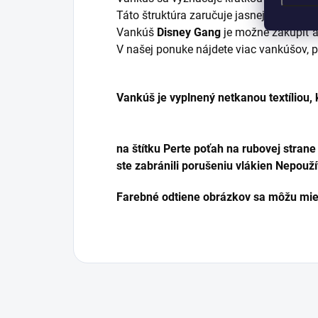
Táto štruktúra zaručuje jasnejšie farby n
Vankúš
Disney Gang
je možné zakúpiť 
V našej ponuke nájdete viac vankúšov, po
Vankúš je vyplnený
netkanou textíliou,
na štítku Perte poťah na rubovej stran
ste zabránili porušeniu vlákien Nepouží
Farebné odtiene obrázkov sa môžu miern