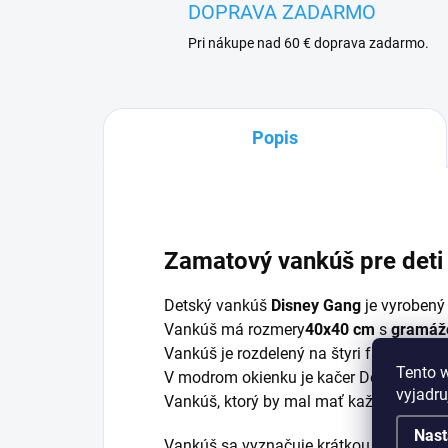
DOPRAVA ZADARMO
Pri nákupe nad 60 € doprava zadarmo.
Popis
Zamatový vankúš pre deti
Detský vankúš
Disney Gang
je vyrobený
Vankúš má rozmery
40x40 cm
s
gramáž
Vankúš je rozdelený na štyri farebné ok
Tento 
V modrom okienku je kačer Donald, v žl
vyjadru
Vankúš, ktorý by mal mať každý, kto mil
Nast
Vankúš sa vyznačuje krátkou a hladkou 