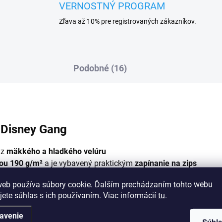
VERNOSTNÝ PROGRAM
Zľava až 10% pre registrovaných zákazníkov.
Podobné (16)
 Disney Gang
 z
mäkkého a hladkého velúru
ou 190 g/m²
a je vybavený praktickým
zapínanie na zips
ienka a v každom okienku je obľúbená postavička z kolekcie Dis
web používa súbory cookie. Ďalším prechádzaním tohto webu
tom okienku je pes Pluto, v červenom okienku je Mickey Mouse 
jete súhlas s ich používaním. Viac informácií
tu
.
uje kreslené filmy Walta Disneyho
avenie
srsťou, ktorá pripomína zamat