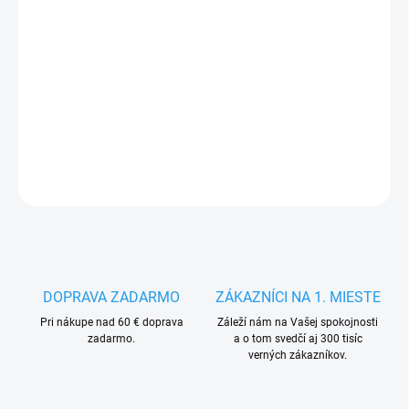
MÔŽEME
DORUČIŤ DO:
13.8.2026
−
+
Pridať do košíka
DETAILNÉ INFORMÁCIE
OPÝTAŤ SA
STRÁŽIŤ
DOPRAVA ZADARMO
ZÁKAZNÍCI NA 1. MIESTE
Pri nákupe nad 60 € doprava
Záleží nám na Vašej spokojnosti
zadarmo.
a o tom svedčí aj 300 tisíc
verných zákazníkov.