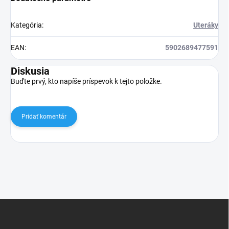
Kategória
:
Uteráky
EAN
:
5902689477591
Diskusia
Buďte prvý, kto napíše príspevok k tejto položke.
Pridať komentár
Z
á
p