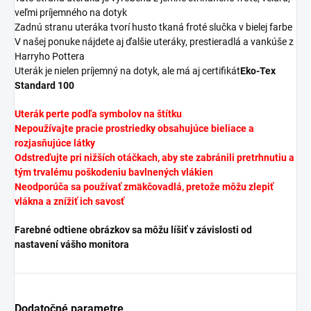
veľmi príjemného na dotyk
Zadnú stranu uteráka tvorí husto tkaná froté slučka v bielej farbe
V našej ponuke nájdete aj ďalšie uteráky, prestieradlá a vankúše z
Harryho Pottera
Uterák je nielen príjemný na dotyk, ale má aj certifikát
Eko-Tex
Standard 100
Uterák perte podľa symbolov na štítku
Nepoužívajte pracie prostriedky obsahujúce bieliace a
rozjasňujúce látky
Odstreďujte pri nižších otáčkach, aby ste zabránili pretrhnutiu a
tým trvalému poškodeniu bavlnených vlákien
Neodporúča sa používať zmäkčovadlá, pretože môžu zlepiť
vlákna a znížiť ich savosť
Farebné odtiene obrázkov sa môžu líšiť v závislosti od
nastavení vášho monitora
Dodatočné parametre