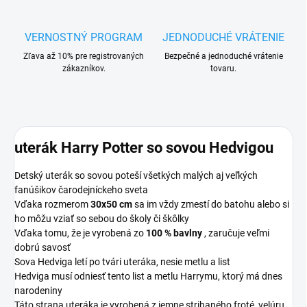
VERNOSTNÝ PROGRAM
JEDNODUCHÉ VRÁTENIE
Zľava až 10% pre registrovaných
Bezpečné a jednoduché vrátenie
zákazníkov.
tovaru.
uterák Harry Potter so sovou Hedvigou
Detský uterák so sovou poteší všetkých malých aj veľkých
fanúšikov čarodejníckeho sveta
Vďaka rozmerom
30x50 cm
sa im vždy zmestí do batohu alebo si
ho môžu vziať so sebou do školy či škôlky
Vďaka tomu, že je vyrobená zo
100 % bavlny
, zaručuje veľmi
dobrú savosť
Sova Hedviga letí po tvári uteráka, nesie metlu a list
Hedviga musí odniesť tento list a metlu Harrymu, ktorý má dnes
narodeniny
Táto strana uteráka je vyrobená z jemne strihaného froté, velúru,