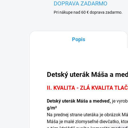
DOPRAVA ZADARMO
Pri nákupe nad 60 € doprava zadarmo.
Popis
Detský uterák Máša a me
II. KVALITA - ZLÁ KVALITA TLA
Detský uterák Máša a medveď,
je vyro
g/m²
Na prednej strane uteráka je obrázok Máš
Máša je malé zlomyseľné dievčatko, kto