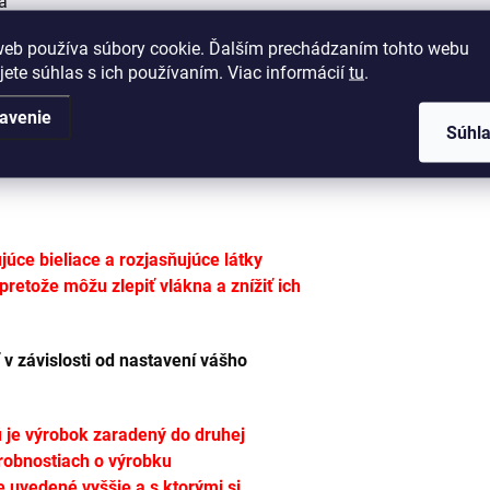
a
cm uterák sa perfektne zmestí do
web používa súbory cookie. Ďalším prechádzaním tohto webu
jete súhlas s ich používaním. Viac informácií
tu
.
 práve naopak a vaše deti si budú
avenie
Súhl
velúr, veľmi príjemné na dotyk
o tkaného froté, ktoré zaručuje dobrú
úce bieliace a rozjasňujúce látky
etože môžu zlepiť vlákna a znížiť ich
 v závislosti od nastavení vášho
ú je výrobok zaradený do druhej
drobnostiach o výrobku
 uvedené vyššie a s ktorými si