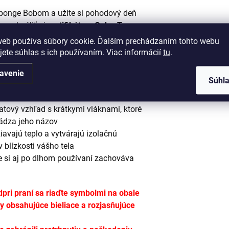
Sponge Bobom a užite si pohodový deň
 pochváliť aj
certifikátom Oeko-Tex
web používa súbory cookie. Ďalším prechádzaním tohto webu
estieradlá, osušky, pončá, uteráky a
jete súhlas s ich používaním. Viac informácií
tu
.
ľmi
avenie
Súhl
koralového rúna,
ponúka hneď niekoľko
ový vzhľad s krátkymi vláknami, ktoré
hádza jeho názov
žiavajú teplo a vytvárajú izolačnú
 blízkosti vášho tela
že si aj po dlhom používaní zachováva
d
pri praní sa riaďte symbolmi na obale
ky obsahujúce bieliace a rozjasňujúce