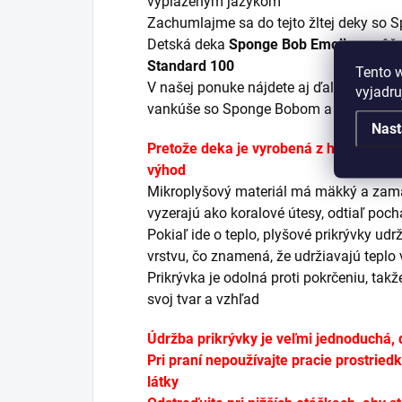
vyplazeným jazykom
Zachumlajme sa do tejto žltej deky so 
Detská deka
Sponge Bob Emoji
sa môže
Standard 100
Tento 
V našej ponuke nájdete aj ďalšie deky, pr
vyjadru
vankúše so Sponge Bobom a jeho priate
Nast
Pretože deka je vyrobená z hrejivého 
výhod
Mikroplyšový
materiál má mäkký a zamat
vyzerajú ako koralové útesy, odtiaľ poc
Pokiaľ ide o teplo, plyšové prikrývky udr
vrstvu, čo znamená, že udržiavajú teplo v
Prikrývka je odolná proti pokrčeniu, tak
svoj tvar a vzhľad
Údržba prikrývky je veľmi jednoduchá, 
Pri praní nepoužívajte pracie prostried
látky