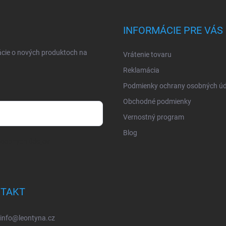
INFORMÁCIE PRE VÁS
ácie o nových produktoch na
Vrátenie tovaru
Reklamácia
Podmienky ochrany osobných úd
Obchodné podmienky
Vernostný program
Blog
osobných údajov
TAKT
info
@
leontyna.cz