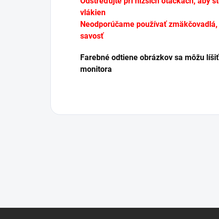
Odstreďujte pri nižších otáčkach, aby s
vlákien
Neodporúčame používať zmäkčovadlá, pr
savosť
Farebné odtiene obrázkov sa môžu líšiť
monitora
Z