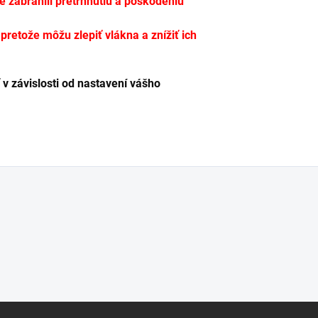
te zabránili pretrhnutiu a poškodeniu
etože môžu zlepiť vlákna a znížiť ich
 v závislosti od nastavení vášho