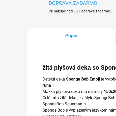
DOPRAVA ZADARMO
Pri nákupe nad 60 € doprava zadarmo.
Popis
žltá plyšová deka so Sp
Detská deka
Sponge Bob Emoji
je vyrob
rúna
Mäkká plyšová deka má rozmery
150x20
Celá táto žltá deka je v štýle SpongeB
SpongeBob Squerpants
Sponge Bob s vyplazeným jazykom nám 