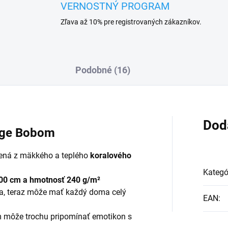
VERNOSTNÝ PROGRAM
Zľava až 10% pre registrovaných zákazníkov.
Podobné (16)
Dod
onge Bobom
ená z mäkkého a teplého
koralového
Kategó
0 cm a hmotnosť 240 g/m²
oba, teraz môže mať každý doma celý
EAN
:
môže trochu pripomínať emotikon s