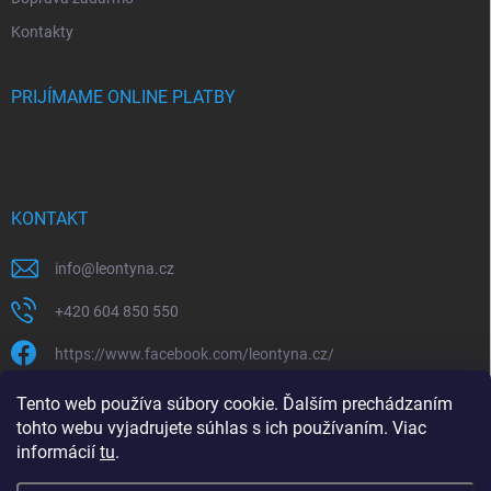
Kontakty
PRIJÍMAME ONLINE PLATBY
KONTAKT
info
@
leontyna.cz
+420 604 850 550
https://www.facebook.com/leontyna.cz/
leontyna.cz
Tento web používa súbory cookie. Ďalším prechádzaním
tohto webu vyjadrujete súhlas s ich používaním. Viac
@leontyna.cz
informácií
tu
.