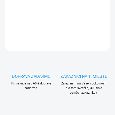
13.8.2026
−
+
Pridať do košíka
DETAILNÉ INFORMÁCIE
OPÝTAŤ SA
STRÁŽIŤ
DOPRAVA ZADARMO
ZÁKAZNÍCI NA 1. MIESTE
Pri nákupe nad 60 € doprava
Záleží nám na Vašej spokojnosti
zadarmo.
a o tom svedčí aj 300 tisíc
verných zákazníkov.