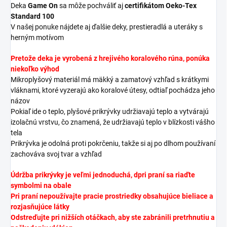
Deka
Game On
sa môže pochváliť aj
certifikátom Oeko-Tex
Standard 100
V našej ponuke nájdete aj ďalšie deky, prestieradlá a uteráky s
herným motívom
Pretože deka je vyrobená z hrejivého koralového rúna,
ponúka
niekoľko výhod
Mikroplyšový materiál má mäkký a zamatový vzhľad s krátkymi
vláknami, ktoré vyzerajú ako koralové útesy, odtiaľ pochádza jeho
názov
Pokiaľ ide o teplo, plyšové prikrývky udržiavajú teplo a vytvárajú
izolačnú vrstvu, čo znamená, že udržiavajú teplo v blízkosti vášho
tela
Prikrývka je odolná proti pokrčeniu, takže si aj po dlhom používaní
zachováva svoj tvar a vzhľad
Údržba prikrývky je veľmi jednoduchá, d
pri praní sa riaďte
symbolmi na obale
Pri praní nepoužívajte pracie prostriedky obsahujúce bieliace a
rozjasňujúce látky
Odstreďujte pri nižších otáčkach, aby ste zabránili pretrhnutiu a