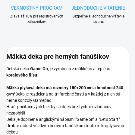
VERNOSTNÝ PROGRAM
JEDNODUCHÉ VRÁTENIE
Zľava až 10% pre registrovaných
Bezpečné a jednoduché vrátenie
zákazníkov.
tovaru.
Mäkká deka pre herných fanúšikov
Detská deka
Game On,
je vyrobená z mäkkého a teplého
koralového flísu
Mäkká plyšová deka má rozmery
150x200 cm a hmotnosť 240
g/m²
Deka je rozdelená na tri farebné časti a v každej z nich sú
herné konzoly Gamepad
Hráči počítačových hier by sa dnes bez týchto ovládačov
nezaobišli
Deka je doplnená anglickými nápismi "Game on" a "Let's Start"
Urobte radosť všetkým herným fanúšikom touto mikroplyšovou
dekou