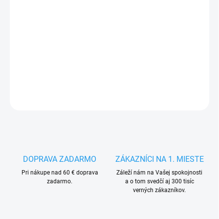
MÔŽEME
DORUČIŤ DO:
13.8.2026
−
+
Pridať do košíka
DETAILNÉ INFORMÁCIE
OPÝTAŤ SA
STRÁŽIŤ
DOPRAVA ZADARMO
ZÁKAZNÍCI NA 1. MIESTE
Pri nákupe nad 60 € doprava
Záleží nám na Vašej spokojnosti
zadarmo.
a o tom svedčí aj 300 tisíc
verných zákazníkov.