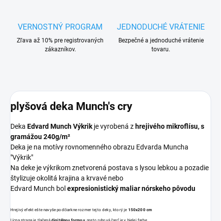
VERNOSTNÝ PROGRAM
JEDNODUCHÉ VRÁTENIE
Zľava až 10% pre registrovaných
Bezpečné a jednoduché vrátenie
zákazníkov.
tovaru.
plyšová deka Munch's cry
Deka
Edvard Munch Výkrik
je vyrobená z
hrejivého mikroflísu, s
gramážou 240g/m²
Deka je na motívy rovnomenného obrazu Edvarda Muncha
"Výkrik"
Na deke je výkrikom znetvorená postava s lysou lebkou a pozadie
štylizuje okolitá krajina a krvavé nebo
Edvard Munch bol
expresionistický maliar nórskeho pôvodu
Hrejivý efekt ešte navyše podčiarkne rozmer tejto deky, ktorý je
150x200 cm
Lícna strana je tlačená
digitálnou formou
, preto rubová časť je v bielej farbe