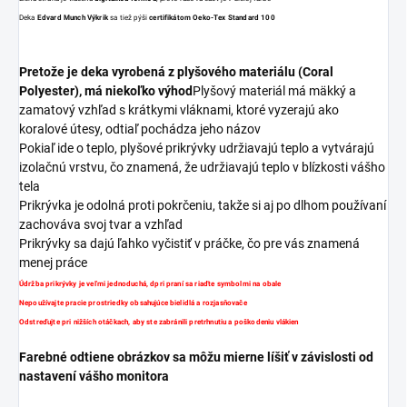
Deka
Edvard Munch Výkrik
sa tiež pýši
certifikátom Oeko-Tex Standard 100
Pretože je deka vyrobená z plyšového materiálu (Coral
Polyester), má niekoľko výhod
Plyšový materiál má mäkký a
zamatový vzhľad s krátkymi vláknami, ktoré vyzerajú ako
koralové útesy, odtiaľ pochádza jeho názov
Pokiaľ ide o teplo, plyšové prikrývky udržiavajú teplo a vytvárajú
izolačnú vrstvu, čo znamená, že udržiavajú teplo v blízkosti vášho
tela
Prikrývka je odolná proti pokrčeniu, takže si aj po dlhom používaní
zachováva svoj tvar a vzhľad
Prikrývky sa dajú ľahko vyčistiť v práčke, čo pre vás znamená
menej práce
Údržba prikrývky je veľmi jednoduchá, d
pri praní sa riaďte symbolmi na obale
Nepoužívajte pracie prostriedky obsahujúce bielidlá a rozjasňovače
Odstreďujte pri nižších otáčkach, aby ste zabránili pretrhnutiu a poškodeniu vlákien
Farebné odtiene obrázkov sa môžu mierne líšiť v závislosti od
nastavení vášho monitora