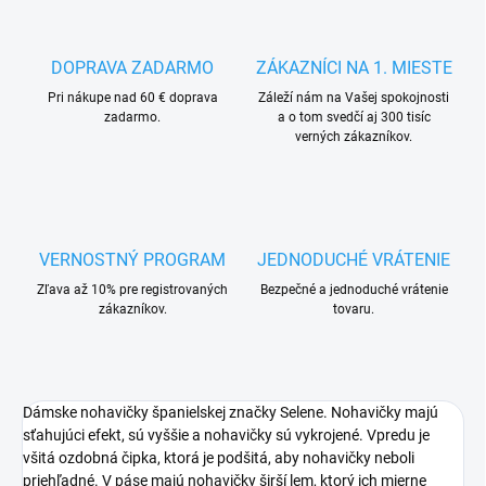
DOPRAVA ZADARMO
ZÁKAZNÍCI NA 1. MIESTE
Pri nákupe nad 60 € doprava
Záleží nám na Vašej spokojnosti
zadarmo.
a o tom svedčí aj 300 tisíc
verných zákazníkov.
VERNOSTNÝ PROGRAM
JEDNODUCHÉ VRÁTENIE
Zľava až 10% pre registrovaných
Bezpečné a jednoduché vrátenie
zákazníkov.
tovaru.
Dámske nohavičky španielskej značky Selene. Nohavičky majú
sťahujúci efekt, sú vyššie a nohavičky sú vykrojené. Vpredu je
všitá ozdobná čipka, ktorá je podšitá, aby nohavičky neboli
priehľadné. V páse majú nohavičky širší lem, ktorý ich mierne