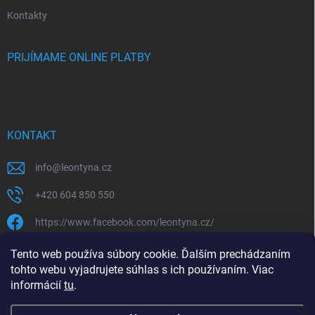
Kontakty
PRIJÍMAME ONLINE PLATBY
KONTAKT
info
@
leontyna.cz
+420 604 850 550
https://www.facebook.com/leontyna.cz/
leontyna.cz
Tento web používa súbory cookie. Ďalším prechádzaním
tohto webu vyjadrujete súhlas s ich používaním. Viac
@leontyna.cz
informácií
tu
.