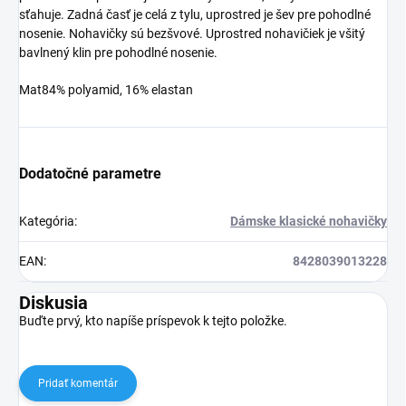
sťahuje. Zadná časť je celá z tylu, uprostred je šev pre pohodlné
nosenie. Nohavičky sú bezšvové. Uprostred nohavičiek je všitý
bavlnený klin pre pohodlné nosenie.
Mat84% polyamid, 16% elastan
Dodatočné parametre
Kategória
:
Dámske klasické nohavičky
EAN
:
8428039013228
Diskusia
Buďte prvý, kto napíše príspevok k tejto položke.
Pridať komentár