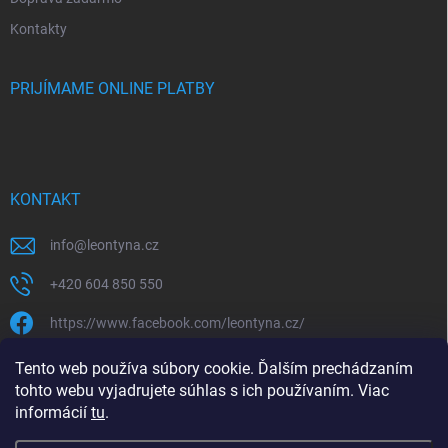
Kontakty
PRIJÍMAME ONLINE PLATBY
KONTAKT
info
@
leontyna.cz
+420 604 850 550
https://www.facebook.com/leontyna.cz/
leontyna.cz
Tento web používa súbory cookie. Ďalším prechádzaním
tohto webu vyjadrujete súhlas s ich používaním. Viac
@leontyna.cz
informácií
tu
.