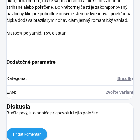
okrajmi na chrbte, takže sa prispôsobia a nie sú nevzhľadne
strihané alebo pokrčené. Do vnútornej časti je zakomponovaný
bavlnený klin pre pohodlné nosenie. Jemne kvetinová, priehľadná
čipka dodáva brazílskym nohaviciam jemný romantický vzhľad.
Mat85% polyamid, 15% elastan.
Dodatočné parametre
Kategória
:
Brazílky
EAN
:
Zvoľte variant
Diskusia
Buďte prvý, kto napíše príspevok k tejto položke.
Pridať komentár