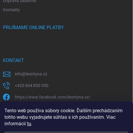
Doprava zadarmo
Kontakty
PRIJÍMAME ONLINE PLATBY
KONTAKT
info
@
leontyna.cz
+420 604 850 550
https://www.facebook.com/leontyna.cz/
leontyna.cz
Tento web používa súbory cookie. Ďalším prechádzaním
tohto webu vyjadrujete súhlas s ich používaním. Viac
@leontyna.cz
informácií
tu
.