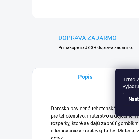
DOPRAVA ZADARMO
Pri nákupe nad 60 € doprava zadarmo.
Popis
Tento 
vyjadru
Nast
Dámska bavlnená tehotenská nočná košeľ
pre tehotenstvo, materstvo a dojčenie. 
rozparky, ktoré sa dajú zapnúť gombíkmi
a lemovanie v koralovej farbe. Materiál
dotyk.