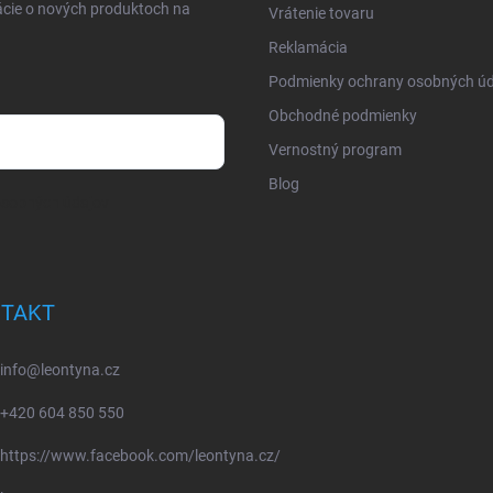
ácie o nových produktoch na
Vrátenie tovaru
Reklamácia
Podmienky ochrany osobných úd
Obchodné podmienky
Vernostný program
Blog
osobných údajov
TAKT
info
@
leontyna.cz
+420 604 850 550
https://www.facebook.com/leontyna.cz/