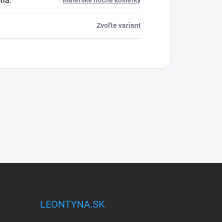
ria
:
Materské nočné košieľky
Zvoľte variant
LEONTYNA.SK