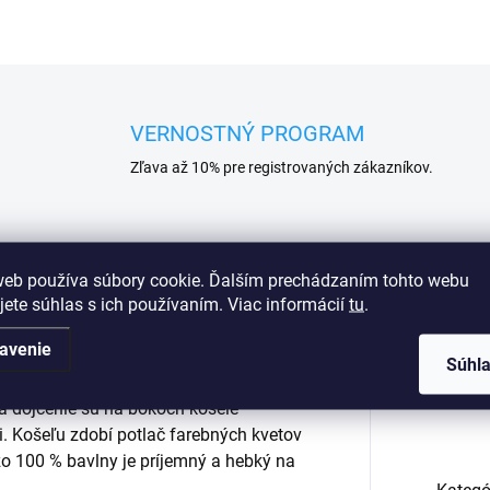
VERNOSTNÝ PROGRAM
Zľava až 10% pre registrovaných zákazníkov.
Podobné (16)
web používa súbory cookie. Ďalším prechádzaním tohto webu
jete súhlas s ich používaním. Viac informácií
tu
.
avenie
Súhl
a Ellie. Táto nočná košeľa je určená
Dod
Na dojčenie sú na bokoch košele
. Košeľu zdobí potlač farebných kvetov
 zo 100 % bavlny je príjemný a hebký na