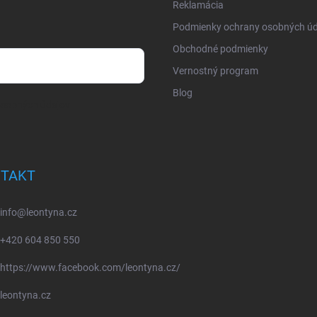
Reklamácia
Podmienky ochrany osobných úd
Obchodné podmienky
Vernostný program
Blog
osobných údajov
TAKT
info
@
leontyna.cz
+420 604 850 550
https://www.facebook.com/leontyna.cz/
leontyna.cz