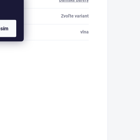
ria
:
Dámske barety
Zvoľte variant
asím
al1
:
vlna