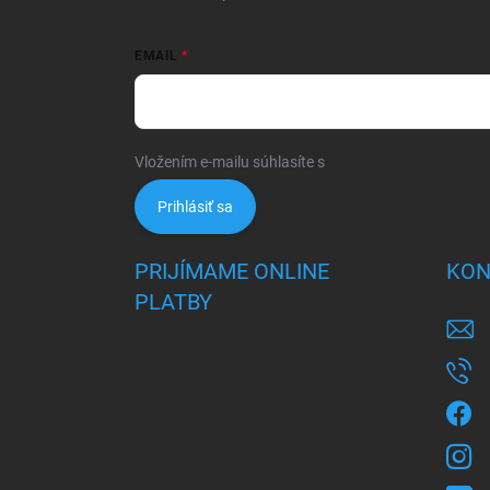
EMAIL
Vložením e-mailu súhlasíte s
podmienkami ochrany 
Prihlásiť sa
PRIJÍMAME ONLINE
KON
PLATBY