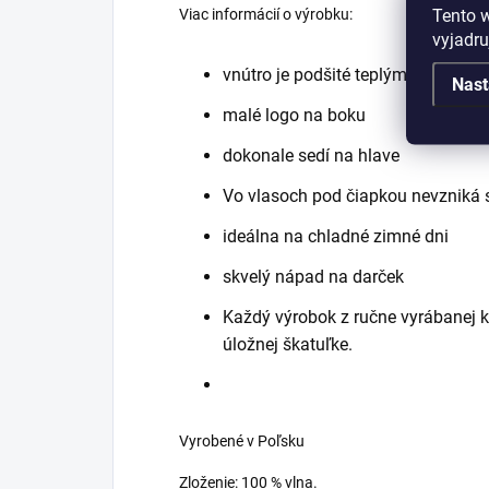
Tento 
Viac informácií o výrobku:
vyjadru
vnútro je podšité teplým fleecom
Nast
malé logo na boku
dokonale sedí na hlave
Vo vlasoch pod čiapkou nevzniká s
ideálna na chladné zimné dni
skvelý nápad na darček
Každý výrobok z ručne vyrábanej k
úložnej škatuľke.
Vyrobené v Poľsku
Zloženie: 100 % vlna.