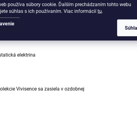
Kategó
web používa súbory cookie. Ďalším prechádzaním tohto webu
jete súhlas s ich používaním. Viac informácií
tu
.
EAN
:
avenie
Súhl
Materi
tatická elektrina
olekcie Vivisence sa zasiela v ozdobnej