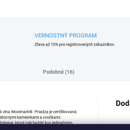
VERNOSTNÝ PROGRAM
Zľava až 10% pre registrovaných zákazníkov.
Podobné (16)
Dod
á vlna Woolmark®. Priadza je certifikovaná
iebornými kamienkami a cvočkami.
dobenie, ktoré robí každý kus jedinečným.