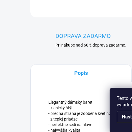
DOPRAVA ZADARMO
Pri nákupe nad 60 € doprava zadarmo.
Popis
Tento 
Elegantný dámsky baret
vyjadru
- klasický štýl
- predná strana je zdobená kvetinovou aplikác
Nast
- z teplej priadze
- perfektne sedí na hlave
- najvyššia kvalita