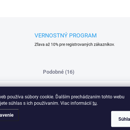
VERNOSTNÝ PROGRAM
Zľava až 10% pre registrovaných zákazníkov.
Podobné (16)
web používa súbory cookie. Ďalším prechádzaním tohto webu
Dod
jete súhlas s ich používaním. Viac informácií
tu
.
iou
avenie
Súhl