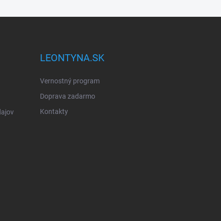
LEONTYNA.SK
Vernostný program
Doprava zadarmo
Kontakty
ajov