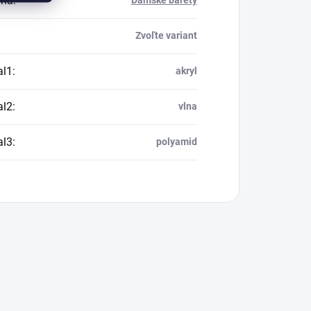
ria
:
Dámske barety
Zvoľte variant
al1
:
akryl
al2
:
vlna
al3
:
polyamid