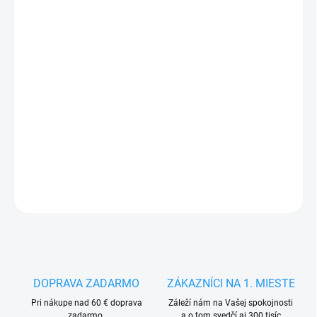
FARBA
VIACFAREBNÉ
VEĽKOSŤ
MÔŽEME DORUČIŤ DO:
ZVOĽTE VARIANT
−
+
Pridať do košíka
DETAILNÉ INFORMÁCIE
OPÝTAŤ SA
STRÁŽIŤ
DOPRAVA ZADARMO
ZÁKAZNÍCI NA 1. MIESTE
Pri nákupe nad 60 € doprava
Záleží nám na Vašej spokojnosti
zadarmo.
a o tom svedčí aj 300 tisíc