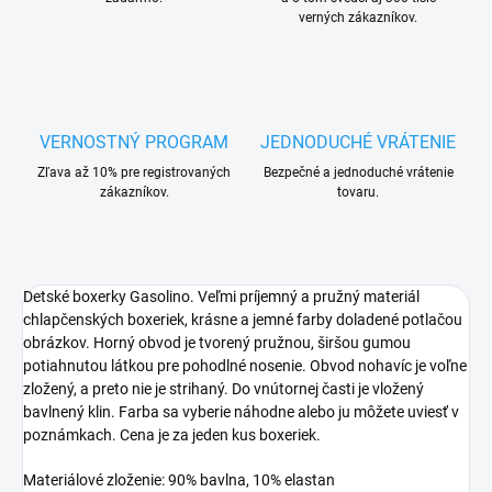
verných zákazníkov.
VERNOSTNÝ PROGRAM
JEDNODUCHÉ VRÁTENIE
Zľava až 10% pre registrovaných
Bezpečné a jednoduché vrátenie
zákazníkov.
tovaru.
Detské boxerky Gasolino. Veľmi príjemný a pružný materiál
chlapčenských boxeriek, krásne a jemné farby doladené potlačou
obrázkov. Horný obvod je tvorený pružnou, širšou gumou
potiahnutou látkou pre pohodlné nosenie. Obvod nohavíc je voľne
zložený, a preto nie je strihaný. Do vnútornej časti je vložený
bavlnený klin. Farba sa vyberie náhodne alebo ju môžete uviesť v
poznámkach. Cena je za jeden kus boxeriek.
Materiálové zloženie: 90% bavlna, 10% elastan