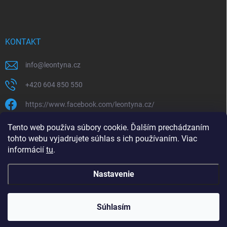
KONTAKT
info
@
leontyna.cz
+420 604 850 550
https://www.facebook.com/leontyna.cz/
leontyna.cz
Tento web používa súbory cookie. Ďalším prechádzaním
tohto webu vyjadrujete súhlas s ich používaním. Viac
@leontyna.cz
informácií
tu
.
Nastavenie
Copyright 2026
Leontyna.sk
. Všetky práva vyhradené.
Súhlasím
Vytvoril Shoptet