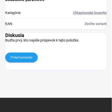
Kategória
:
Chlapčenské boxerky
EAN
:
Zvoľte variant
Diskusia
Buďte prvý, kto napíše príspevok k tejto položke.
Pridať komentár
Z
á
p