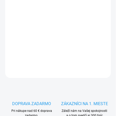
FARBA
MODRÁ
VEĽKOSŤ
MÔŽEME DORUČIŤ DO:
ZVOĽTE VARIANT
−
+
Pridať do košíka
DETAILNÉ INFORMÁCIE
OPÝTAŤ SA
STRÁŽIŤ
DOPRAVA ZADARMO
ZÁKAZNÍCI NA 1. MIESTE
Pri nákupe nad 60 € doprava
Záleží nám na Vašej spokojnosti
zadarmo.
a o tom svedčí aj 300 tisíc