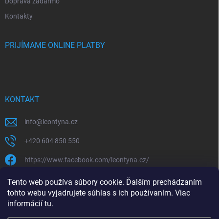
Doprava zadarmo
Kontakty
PRIJÍMAME ONLINE PLATBY
KONTAKT
info
@
leontyna.cz
+420 604 850 550
https://www.facebook.com/leontyna.cz/
leontyna.cz
Tento web používa súbory cookie. Ďalším prechádzaním
tohto webu vyjadrujete súhlas s ich používaním. Viac
@leontyna.cz
informácií
tu
.