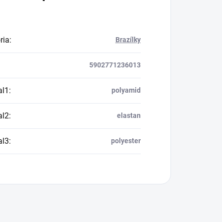
ria
:
Brazílky
5902771236013
al1
:
polyamid
al2
:
elastan
al3
:
polyester