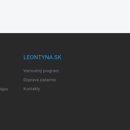
LEONTYNA.SK
Vernostný program
Doprava zadarmo
Kontakty
ajov