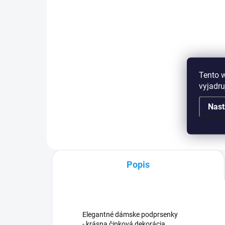
Podprsenka Gorsenia
K677 Ravenna
€43,24
od
Tento 
vyjadru
Čierna
Nast
Popis
Elegantné dámske podprsenky
- krásna čipková dekorácia