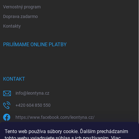
Vernostný program
Doprava zadarmo
Kontakty
PRIJÍMAME ONLINE PLATBY
KONTAKT
info
@
leontyna.cz
+420 604 850 550
https://www.facebook.com/leontyna.cz/
leontyna.cz
Tento web používa súbory cookie. Ďalším prechádzaním
tohto webu vyjadrujete súhlas s ich používaním. Viac