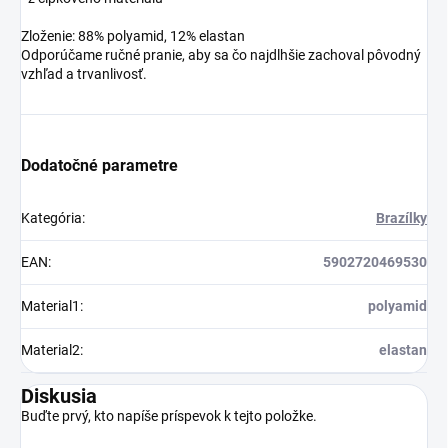
Zloženie: 88% polyamid, 12% elastan
Odporúčame ručné pranie, aby sa čo najdlhšie zachoval pôvodný
vzhľad a trvanlivosť.
Dodatočné parametre
Kategória
:
Brazílky
EAN
:
5902720469530
Material1
:
polyamid
Material2
:
elastan
Diskusia
Buďte prvý, kto napíše príspevok k tejto položke.