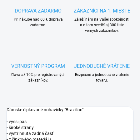
DOPRAVA ZADARMO
ZÁKAZNÍCI NA 1. MIESTE
Pri nákupe nad 60 € doprava
Záleží nám na Vašej spokojnosti
zadarmo.
a o tom svedčí aj 300 tisíc
verných zákazníkov.
VERNOSTNÝ PROGRAM
JEDNODUCHÉ VRÁTENIE
Zľava až 10% pre registrovaných
Bezpečné a jednoduché vrátenie
zákazníkov.
tovaru.
Dámske čipkované nohavičky "Brazilian".
- vyšší pás
- široké strany
- vystrihnutá zadná časť
- z čipkového materiálu