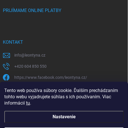
PRIJÍMAME ONLINE PLATBY
KONTAKT
info
@
leontyna.cz
+420 604 850 550
https://www.facebook.com/leontyna.cz/
leontyna.cz
Tento web používa súbory cookie. Ďalším prechádzaním
tohto webu vyjadrujete súhlas s ich používaním. Viac
@leontyna.cz
informácií
tu
.
Nastavenie