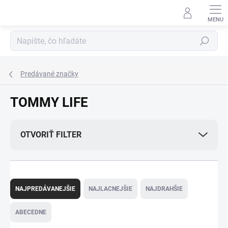
Prejsť
na
obsah
Hľadať
Predávané značky
TOMMY LIFE
OTVORIŤ FILTER
R
a
NAJPREDÁVANEJŠIE
NAJLACNEJŠIE
NAJDRAHŠIE
d
e
ABECEDNE
n