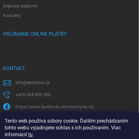
Doprava zadarmo
Kontakty
PRIJÍMAME ONLINE PLATBY
KONTAKT
info
@
leontyna.cz
+420 604 850 550
https://www.facebook.com/leontyna.cz/
leontyna.cz
Tento web používa súbory cookie. Ďalším prechádzaním
tohto webu vyjadrujete súhlas s ich používaním. Viac
@leontyna.cz
informácií
tu
.