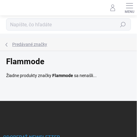
Prejsť
na
obsah
Hľadať
Predávané značky
Flammode
Žiadne produkty značky
Flammode
sa nenašli...
Z
á
p
ä
t