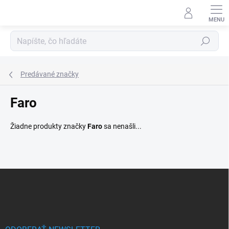
Prejsť
na
obsah
Hľadať
Predávané značky
Faro
Žiadne produkty značky
Faro
sa nenašli...
Z
á
p
ä
t