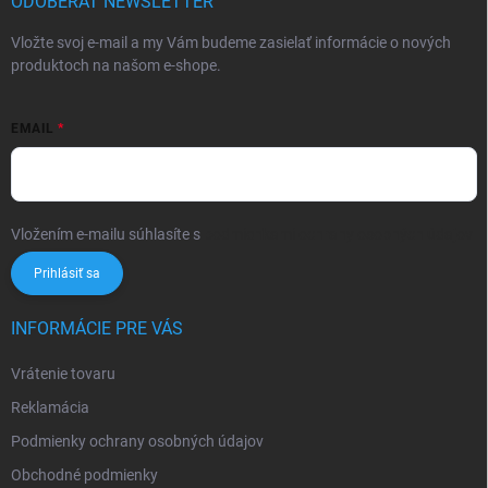
i
ODOBERAŤ NEWSLETTER
e
Vložte svoj e-mail a my Vám budeme zasielať informácie o nových
produktoch na našom e-shope.
EMAIL
Vložením e-mailu súhlasíte s
podmienkami ochrany osobných údajov
Prihlásiť sa
INFORMÁCIE PRE VÁS
Vrátenie tovaru
Reklamácia
Podmienky ochrany osobných údajov
Obchodné podmienky