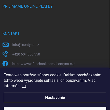
PRIJÍMAME ONLINE PLATBY
KONTAKT
info
@
leontyna.cz
+420 604 850 550
https://www.facebook.com/leontyna.cz/
leontyna.cz
Tento web používa súbory cookie. Ďalším prechádzaním
tohto webu vyjadrujete súhlas s ich používaním. Viac
@leontyna.cz
informácií
tu
.
Nastavenie