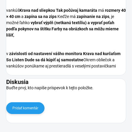
vankúš
Krava nad sliepkou Tak počúvaj kamaráta
má
rozmery 40
× 40 cm
a
zapína sa na zips
Keďže má
zapínanie na zips
, je
možné ľahko
vybrať výplň (netkanú textíliu) a vyprať poťah
podľa pokynov na štítku Farby na obrázkoch sa môžu mierne
líšiť,
v
závislosti od nastavení vášho monitora
K
rava nad kurčaťom
So Listen Dude sa dá kúpiť aj samostatne
Okrem obliečok a
vankúšov ponúkame aj prestieradlá s veselými postavičkami
Diskusia
Buďte prvý, kto napíše príspevok k tejto položke.
Pridať komentár