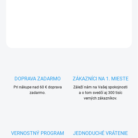
MÔŽEME
DORUČIŤ DO:
8.10.2026
DETAILNÉ INFORMÁCIE
OPÝTAŤ SA
STRÁŽIŤ
DOPRAVA ZADARMO
ZÁKAZNÍCI NA 1. MIESTE
Pri nákupe nad 60 € doprava
Záleží nám na Vašej spokojnosti
zadarmo.
a o tom svedčí aj 300 tisíc
verných zákazníkov.
VERNOSTNÝ PROGRAM
JEDNODUCHÉ VRÁTENIE