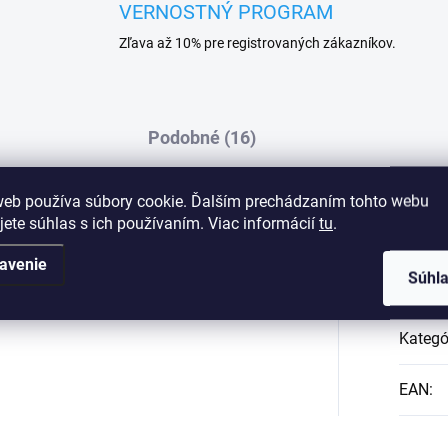
VERNOSTNÝ PROGRAM
Zľava až 10% pre registrovaných zákazníkov.
Podobné (16)
web používa súbory cookie. Ďalším prechádzaním tohto webu
jete súhlas s ich používaním. Viac informácií
tu
.
 potlačou. Zabalené v peknej papierovej
Dod
avenie
Súhl
Kategó
EAN
: