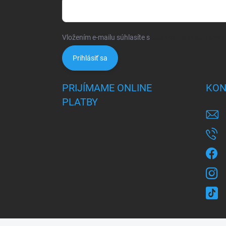
Vložením e-mailu súhlasíte s
podmienkami ochrany 
Prihlásiť sa
PRIJÍMAME ONLINE
KON
PLATBY