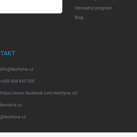
Vernostný program
Blog
osobných údajov
TAKT
info
@
leontyna.cz
+420 604 850 550
https://www.facebook.com/leontyna.cz/
leontyna.cz
@leontyna.cz