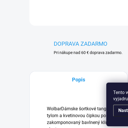
DOPRAVA ZADARMO
Pri nákupe nad 60 € doprava zadarmo.
Popis
Tento 
vyjadru
WolbarDámske šortkové tangá od . Lux
Nast
tylom a kvetinovou čipkou po celom obvo
zakomponovaný bavlnený klin pre poho