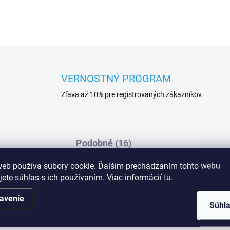
VERNOSTNÝ PROGRAM
Zľava až 10% pre registrovaných zákazníkov.
Podobné (16)
web používa súbory cookie. Ďalším prechádzaním tohto webu
jete súhlas s ich používaním. Viac informácií
tu
.
usné tangá v kombinácii s jemným
Dod
avenie
Súhl
de. V spodnej časti je
dlné nosenie.Mat87% polyamid, 13%