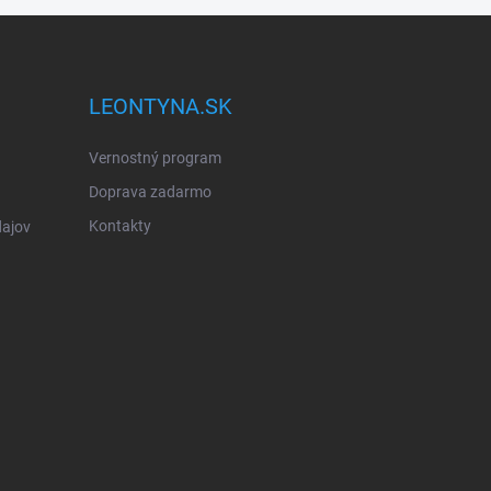
LEONTYNA.SK
Vernostný program
Doprava zadarmo
Kontakty
ajov