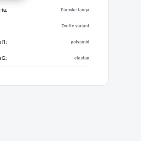
ria
:
Dámske tangá
Zvoľte variant
al1
:
polyamid
al2
:
elastan