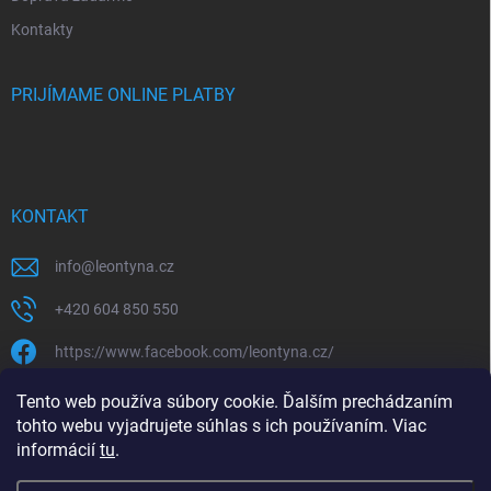
Kontakty
PRIJÍMAME ONLINE PLATBY
KONTAKT
info
@
leontyna.cz
+420 604 850 550
https://www.facebook.com/leontyna.cz/
leontyna.cz
Tento web používa súbory cookie. Ďalším prechádzaním
tohto webu vyjadrujete súhlas s ich používaním. Viac
@leontyna.cz
informácií
tu
.