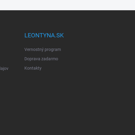
LEONTYNA.SK
Vernostný program
Doprava zadarmo
Kontakty
ajov