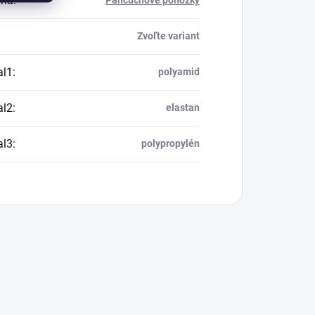
ria
:
Pančuchové ponožky
Zvoľte variant
al1
:
polyamid
al2
:
elastan
al3
:
polypropylén