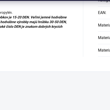
Kategó
EAN
:
propylén.
robkov je 15-20 DEN. Veľmi jemné hodvábne
é hodvábne výrobky majú hrúbku 30-50 DEN,
Materi
soké číslo DEN je znakom dobrých krycích
Materi
Materi