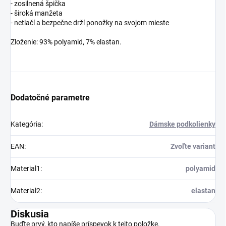
- zosilnená špička
- široká manžeta
- netlačí a bezpečne drží ponožky na svojom mieste
Zloženie: 93% polyamid, 7% elastan.
Dodatočné parametre
Kategória
:
Dámske podkolienky
EAN
:
Zvoľte variant
Material1
:
polyamid
Material2
:
elastan
Diskusia
Buďte prvý, kto napíše príspevok k tejto položke.